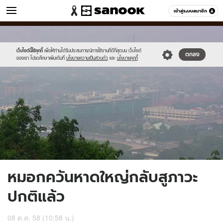
ข่าว
เข้าสู่ระบบสมาชิก
หมวดอื่นๆ
//s.isanook.com/ns/0/ud/375/1878738/651006-
Sanook
//s.isanook.com/sr/0/images/logo-
600
60
01.jpg
new-
sanook.png
เว็บไซต์นี้ใช้คุกกี้
เพื่อให้ท่านได้รับประสบการณ์การใช้งานที่ดีที่สุดบน เว็บไซต์
ตกลง
ของเรา โปรดศึกษาเพิ่มเติมที่
นโยบายความเป็นส่วนตัว
และ
นโยบายคุกกี้
หมอกควันหาดใหญ่กลับสูภาวะ
ปกติแล้ว
08 ต.ค. 58 (10:58 น.)