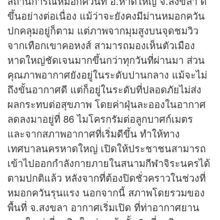
สถานการณ์หมอกควันที่ อ.หาดใหญ่ จ.สงขลา ดี
ขึ้นอย่างต่อเนื่อง แม้ว่าจะยังคงมีม่านหมอกควัน
ปกคลุมอยู่ก็ตาม แต่ภาพจากมุมสูงบนจุดชมวิว
จากเทือกเขาคอหงส์ สามารถมองเห็นตัวเมือง
หาดใหญ่ชัดเจนมากขึ้นกว่าทุกวันที่ผ่านมา ส่วน
คุณภาพอากาศยังอยู่ในระดับปานกลาง แม้จะไม่
ถึงขั้นอากาศดี แต่ก็อยู่ในระดับที่ปลอดภัยไม่ส่ง
ผลกระทบต่อสุขภาพ โดยค่าฝุ่นละอองในอากาศ
ลดลงมาอยู่ที่ 86 ไมโครกรัมต่อลูกบาศก์เมตร
และจากสภาพอากาศที่เริ่มดีขึ้น ทำให้ทาง
เทศบาลนครหาดใหญ่ เปิดให้ประชาชนสามารถ
เข้าไปออกกำลังกายภายในสนาม
กีฬา
จิระนครได้
ตามปกติแล้ว หลังจากที่ต้องปิดชั่วคราวในช่วงที่
หมอกควันรุนแรง นอกจากนี้ สภาพโดยรวมของ
พื้นที่ จ.สงขลา อากาศเริ่มเปิด ที่ท่าอากาศยาน