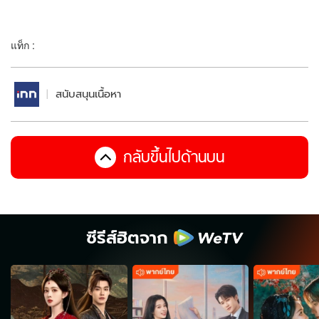
แท็ก :
สนับสนุนเนื้อหา
กลับขึ้นไปด้านบน
ซีรีส์ฮิตจาก