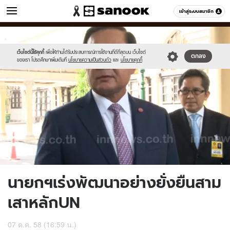
ข่าว
เข้าสู่ระบบสมาชิก
หมวดอื่นๆ
//s.isanook.com/ns/0/ud/375/1878442/650896-
Sanook
//s.isanook.com/sr/0/images/logo-
600
60
01.jpg
new-
sanook.png
เว็บไซต์นี้ใช้คุกกี้
เพื่อให้ท่านได้รับประสบการณ์การใช้งานที่ดีที่สุดบน เว็บไซต์
ตกลง
ของเรา โปรดศึกษาเพิ่มเติมที่
นโยบายความเป็นส่วนตัว
และ
นโยบายคุกกี้
นายกฯเร่งพัฒนาอย่างยั่งยืนสาม
เสาหลักUN
07 ต.ค. 58 (16:59 น.)