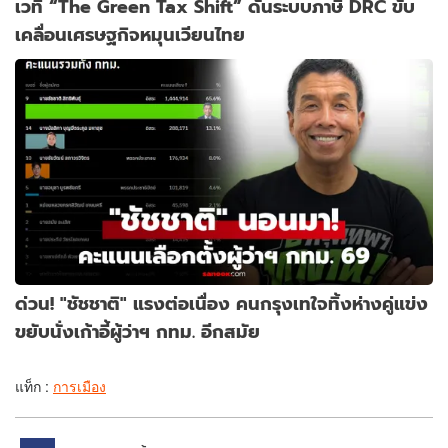
เวที “The Green Tax Shift” ดันระบบภาษี DRC ขับ
เคลื่อนเศรษฐกิจหมุนเวียนไทย
ด่วน! "ชัชชาติ" แรงต่อเนื่อง คนกรุงเทใจทิ้งห่างคู่แข่ง
ขยับนั่งเก้าอี้ผู้ว่าฯ กทม. อีกสมัย
แท็ก :
การเมือง