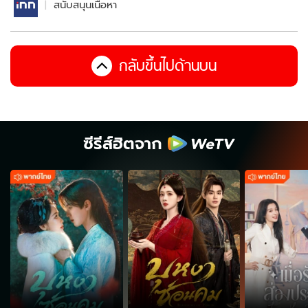
สนับสนุนเนื้อหา
กลับขึ้นไปด้านบน
ซีรีส์ฮิตจาก