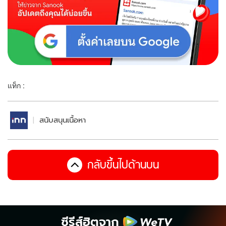
แท็ก :
สนับสนุนเนื้อหา
กลับขึ้นไปด้านบน
ซีรีส์ฮิตจาก