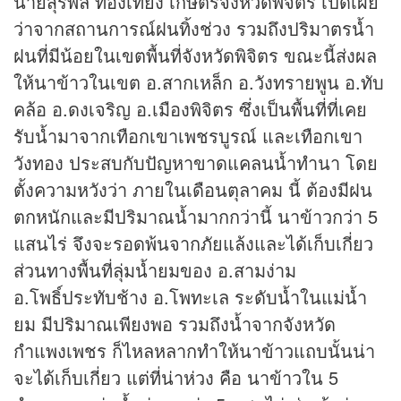
นายสุรพล ทองเที่ยง เกษตรจังหวัดพิจิตร เปิดเผย
ว่าจากสถานการณ์ฝนทิ้งช่วง รวมถึงปริมาตรน้ำ
ฝนที่มีน้อยในเขตพื้นที่จังหวัดพิจิตร ขณะนี้ส่งผล
ให้นาข้าวในเขต อ.สากเหล็ก อ.วังทรายพูน อ.ทับ
คล้อ อ.ดงเจริญ อ.เมืองพิจิตร ซึ่งเป็นพื้นที่ที่เคย
รับน้ำมาจากเทือกเขาเพชรบูรณ์ และเทือกเขา
วังทอง ประสบกับปัญหาขาดแคลนน้ำทำนา โดย
ตั้งความหวังว่า ภายในเดือนตุลาคม นี้ ต้องมีฝน
ตกหนักและมีปริมาณน้ำมากกว่านี้ นาข้าวกว่า 5
แสนไร่ จึงจะรอดพ้นจากภัยแล้งและได้เก็บเกี่ยว
ส่วนทางพื้นที่ลุ่มน้ำยมของ อ.สามง่าม
อ.โพธิ์ประทับช้าง อ.โพทะเล ระดับน้ำในแม่น้ำ
ยม มีปริมาณเพียงพอ รวมถึงน้ำจากจังหวัด
กำแพงเพชร ก็ไหลหลากทำให้นาข้าวแถบนั้นน่า
จะได้เก็บเกี่ยว แต่ที่น่าห่วง คือ นาข้าวใน 5