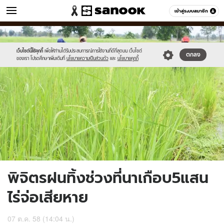
ข่าว
เข้าสู่ระบบสมาชิก
หมวดอื่นๆ
//s.isanook.com/ns/0/ud/375/1878278/650834-
Sanook
//s.isanook.com/sr/0/images/logo-
600
60
01.jpg
new-
sanook.png
เว็บไซต์นี้ใช้คุกกี้
เพื่อให้ท่านได้รับประสบการณ์การใช้งานที่ดีที่สุดบน เว็บไซต์
ตกลง
ของเรา โปรดศึกษาเพิ่มเติมที่
นโยบายความเป็นส่วนตัว
และ
นโยบายคุกกี้
พิจิตรฝนทิ้งช่วงที่นาเกือบ5แสน
ไร่จ่อเสียหาย
07 ต.ค. 58 (14:04 น.)