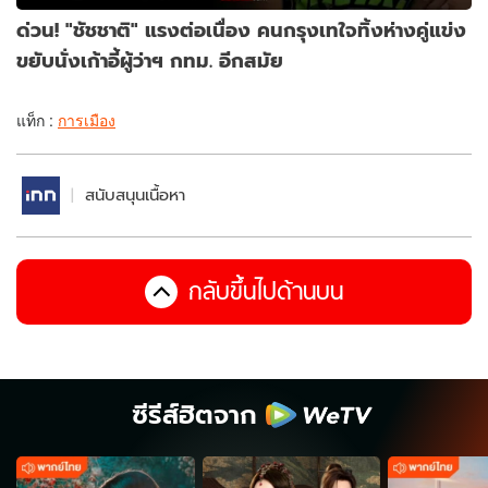
ด่วน! "ชัชชาติ" แรงต่อเนื่อง คนกรุงเทใจทิ้งห่างคู่แข่ง
ขยับนั่งเก้าอี้ผู้ว่าฯ กทม. อีกสมัย
แท็ก :
การเมือง
สนับสนุนเนื้อหา
กลับขึ้นไปด้านบน
ซีรีส์ฮิตจาก