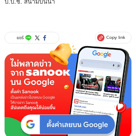
ป.ป.ช. สนามบินน้ำ
Copy link
แชร์