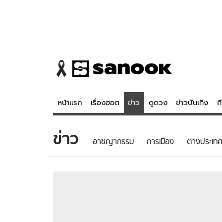
หน้าแรก
เรื่องฮอต
ข่าว
ดูดวง
ข่าวบันเทิง
ก
ข่าว
ข่าว
ดูดวง - 
อาชญากรรม
การเมือง
ต่างประเทศ
เรื่องฮอต
ดูดวง
ข่าว
หวยไทย
ข่าวบันเทิง
สถิติหวยไท
ข่าวกีฬา
หวยลาว
ข่าวเศรษฐกิจ