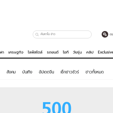
ตร
ีฬา
เศรษฐกิจ
ไลฟ์สไตล์
รถยนต์
ไอที
วัยรุ่น
คลิป
Exclusi
ตรวจหวย
ไลฟ์สไตล์
บันเทิงค
สังคม
บันเทิง
อัปเดตจีน
เช็กข่าวชัวร์
ข่าวทั้งหมด
ผู้หญิง
หนัง-ละคร
ผู้ชาย
เพลง
ย
วัยรุ่น
เกมส์
500
ไอที
คลิป
รถยนต์
พอดแคสต์