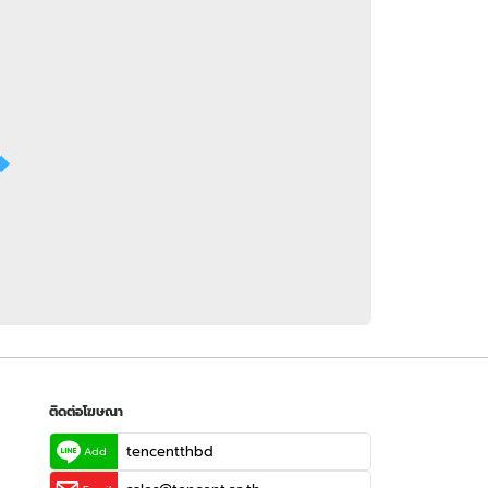
 WeTV
ติดต่อโฆษณา
tencentthbd
sales@tencent.co.th
รา
ร้องเรียนเนื้อหาไม่เหมาะสม
แนะนำติชม แจ้งปัญหาการใช้งาน
ติดต่อโฆษณา
tencentthbd
Add