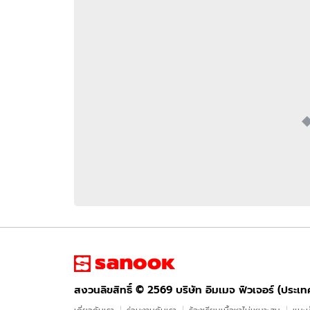
อัปเดตจีน
เช็กข่าวชัวร์
ติดตามสนุกโซเชี
ดาวน์โหลดสนุกแอปฟรี
สงวนลิขสิทธิ์ ©
2569
บริษัท อิมเมจ ฟิวเจอร์ (ประเทศไทย) จำกัด
สงวนลิขสิทธิ์ ©
2569
บริษัท อิมเมจ ฟิวเจอร์ (ประเ