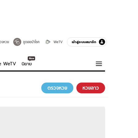
เข้าสู่ระบบสมาชิก
วจหวย
ขูดเลขนำโชค
WeTV
ve WeTV
นิยาย
รบรส
ความรู้รอบตัว
ตรวจหวย
หวยลาว
ฮาวทู
กูรู-รอบรู้