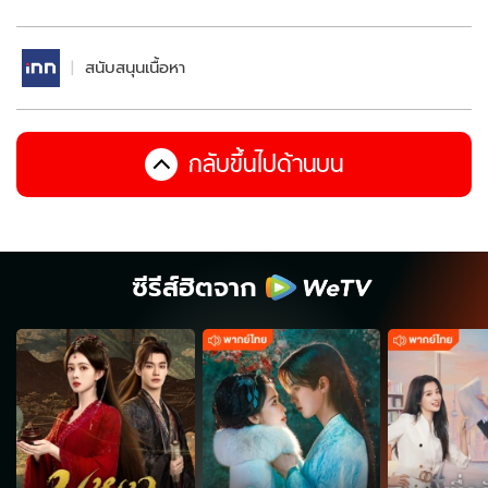
สนับสนุนเนื้อหา
กลับขึ้นไปด้านบน
ซีรีส์ฮิตจาก