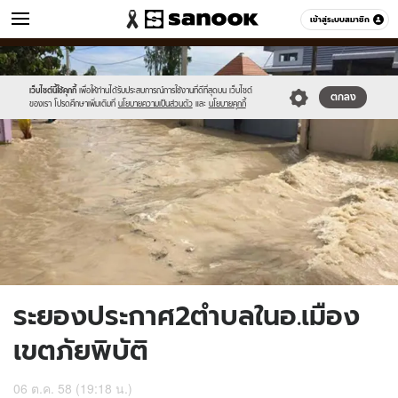
ข่าว
เข้าสู่ระบบสมาชิก
หมวดอื่นๆ
//s.isanook.com/ns/0/ud/375/1877838/650675-
Sanook
//s.isanook.com/sr/0/images/logo-
600
60
01.jpg
new-
sanook.png
เว็บไซต์นี้ใช้คุกกี้
เพื่อให้ท่านได้รับประสบการณ์การใช้งานที่ดีที่สุดบน เว็บไซต์
ตกลง
ของเรา โปรดศึกษาเพิ่มเติมที่
นโยบายความเป็นส่วนตัว
และ
นโยบายคุกกี้
ระยองประกาศ2ตำบลในอ.เมือง
เขตภัยพิบัติ
06 ต.ค. 58 (19:18 น.)