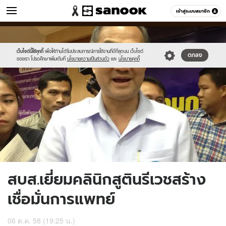
ข่าว
เข้าสู่ระบบสมาชิก
หมวดอื่นๆ
//s.isanook.com/ns/0/ud/375/1877834/650676-
Sanook
//s.isanook.com/sr/0/images/logo-
600
60
01.jpg
new-
sanook.png
เว็บไซต์นี้ใช้คุกกี้
เพื่อให้ท่านได้รับประสบการณ์การใช้งานที่ดีที่สุดบน เว็บไซต์
ตกลง
ของเรา โปรดศึกษาเพิ่มเติมที่
นโยบายความเป็นส่วนตัว
และ
นโยบายคุกกี้
สบส.เยี่ยมคลินิกสูตินรีเวชสร้าง
เชื่อมั่นการแพทย์
06 ต.ค. 58 (19:25 น.)