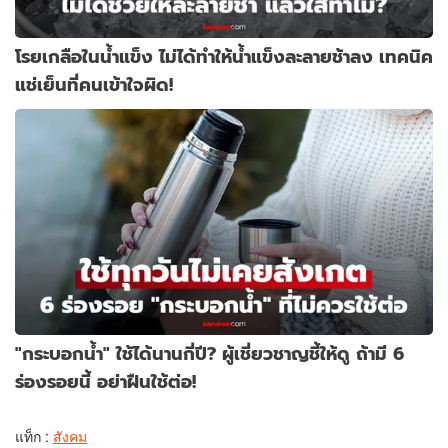
โรยเกลือในน้ำแข็ง ไม่ได้ทำให้น้ำแข็งละลายช้าลง เทคนิค
แช่เย็นที่คนเข้าใจผิด!
"กระบอกน้ำ" ใช้ได้นานกี่ปี? ผู้เชี่ยวชาญชี้ให้ดู ถ้ามี 6
ร่องรอยนี้ อย่าฝืนใช้ต่อ!
แท็ก :
สังคม