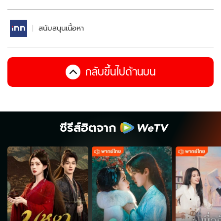
สนับสนุนเนื้อหา
กลับขึ้นไปด้านบน
ซีรีส์ฮิตจาก