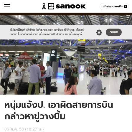
ข่าว
เข้าสู่ระบบสมาชิก
หมวดอื่นๆ
//s.isanook.com/ns/0/ud/375/1877810/egrhtg.jpg
Sanook
//s.isanook.com/sr/0/images/logo-
600
60
new-
sanook.png
เว็บไซต์นี้ใช้คุกกี้
เพื่อให้ท่านได้รับประสบการณ์การใช้งานที่ดีที่สุดบน เว็บไซต์
ตกลง
ของเรา โปรดศึกษาเพิ่มเติมที่
นโยบายความเป็นส่วนตัว
และ
นโยบายคุกกี้
หนุ่มแจ้งป. เอาผิดสายการบิน
กล่าวหาขู่วางบึ้ม
06 ต.ค. 58 (18:27 น.)