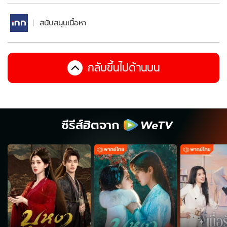
สนับสนุนเนื้อหา
กลับขึ้นไปด้านบน
ซีรีส์ฮิตจาก