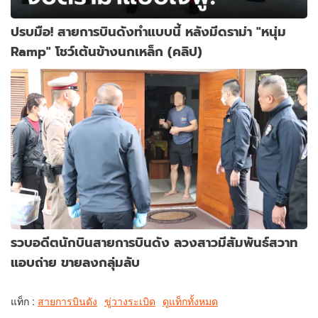
ปรบมือ! สายการบินดังทำแบบนี้ หลังมีดราม่า "หนุ่ม
Ramp" โชว์เต้นข้างนกเหล็ก (คลิป)
รวบอดีตนักบินสายการบินดัง ลวงสาวมีสัมพันธ์สวาท
แอบถ่าย ขายลงกลุ่มลับ
แท็ก :
สายการบินดัง
ขู่วางระเบิด
ดูแท็กทั้งหมด