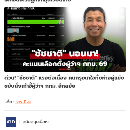
ด่วน! "ชัชชาติ" แรงต่อเนื่อง คนกรุงเทใจทิ้งห่างคู่แข่ง
ขยับนั่งเก้าอี้ผู้ว่าฯ กทม. อีกสมัย
แท็ก :
การเมือง
สนับสนุนเนื้อหา