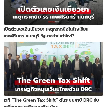
เปิดตัวเลขเงินเยียวยา เหตุกราดยิงในโรงเรียน
เทพศิรินทร์ นนทบุรี รัฐบาลจ่ายเท่าไหร่?
เวที “The Green Tax Shift” ดันระบบภาษี DRC ขับ
เคลื่อนเศรษฐกิจหมุนเวียนไทย