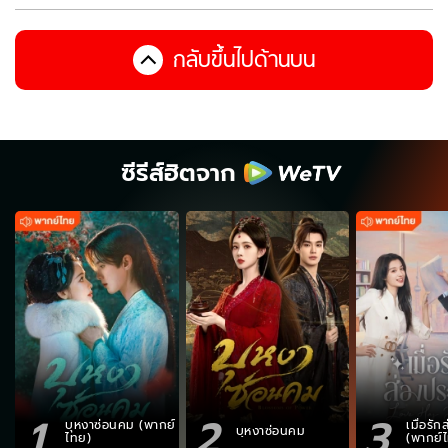
กลับขึ้นไปด้านบน
ซีรีส์ฮิตจาก
1
2
3
บุหงาซ่อนคม (พากย์
เมื่อรั
บุหงาซ่อนคม
ไทย)
(พากย์