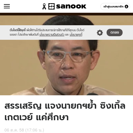
ข่าว
เข้าสู่ระบบสมาชิก
หมวดอื่นๆ
//s.isanook.com/ns/0/ud/375/1877754/650633-
Sanook
//s.isanook.com/sr/0/images/logo-
600
60
01.jpg
new-
sanook.png
เว็บไซต์นี้ใช้คุกกี้
เพื่อให้ท่านได้รับประสบการณ์การใช้งานที่ดีที่สุดบน เว็บไซต์
ตกลง
ของเรา โปรดศึกษาเพิ่มเติมที่
นโยบายความเป็นส่วนตัว
และ
นโยบายคุกกี้
สรรเสริญ แจงนายกฯย้ำ ซิงเกิ้ล
เกตเวย์ แค่ศึกษา
06 ต.ค. 58 (17:06 น.)