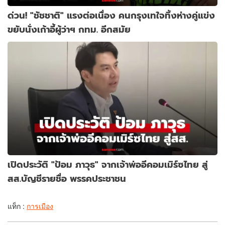
ด่วน! "ชัชชาติ" แรงต่อเนื่อง คนกรุงเทใจทิ้งห่างคู่แข่ง
ขยับนั่งเก้าอี้ผู้ว่าฯ กทม. อีกสมัย
เปิดประวัติ "ป้อม ภาวุธ" จากเจ้าพ่ออีคอมเมิร์ซไทย สู่
สส.บัญชีรายชื่อ พรรคประชาชน
แท็ก :
การเมือง