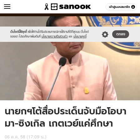
ข่าว
เข้าสู่ระบบสมาชิก
หมวดอื่นๆ
//s.isanook.com/ns/0/ud/375/1877718/650630-
Sanook
//s.isanook.com/sr/0/images/logo-
600
60
01.jpg
new-
sanook.png
เว็บไซต์นี้ใช้คุกกี้
เพื่อให้ท่านได้รับประสบการณ์การใช้งานที่ดีที่สุดบน เว็บไซต์
ตกลง
ของเรา โปรดศึกษาเพิ่มเติมที่
นโยบายความเป็นส่วนตัว
และ
นโยบายคุกกี้
นายกฯโต้สื่อประเด็นจับมือโอบา
มา-ซิงเกิล เกตเวย์แค่ศึกษา
06 ต.ค. 58 (17:09 น.)