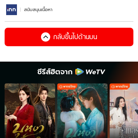
สนับสนุนเนื้อหา
กลับขึ้นไปด้านบน
ซีรีส์ฮิตจาก