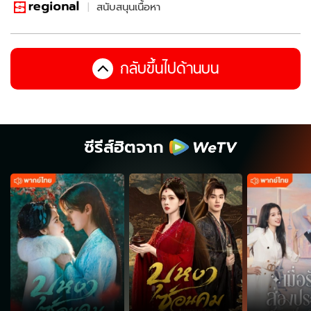
สนับสนุนเนื้อหา
กลับขึ้นไปด้านบน
ซีรีส์ฮิตจาก