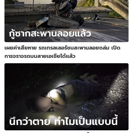
เผยค่าเสียหาย รถเทรลเลอร์ชนสะพานลอยถล่ม เปิด
การจราจรถนนสายเอเชียได้แล้ว