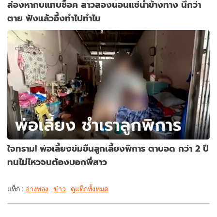
ส่องหากบแทบช็อค สาวสองนอนแช่น้ำข้างทาง นึกว่า
ตาย ฟังแล้วอึ้งทำไปทำไม
ใจทราม! พ่อเลี้ยงข่มขืนลูกเลี้ยงพิการ ตาบอด กว่า 2 ปี
ทนไม่ไหวจนต้องบอกพี่สาว
แท็ก :
อ่างทอง
ข่าว
ดูแท็กทั้งหมด