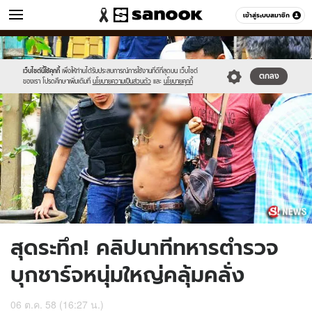
ข่าว
เข้าสู่ระบบสมาชิก
หมวดอื่นๆ
//s.isanook.com/ns/0/ud/375/1877678/ewdcs.jpg
Sanook
//s.isanook.com/sr/0/images/logo-
600
60
new-
sanook.png
เว็บไซต์นี้ใช้คุกกี้
เพื่อให้ท่านได้รับประสบการณ์การใช้งานที่ดีที่สุดบน เว็บไซต์
ตกลง
ของเรา โปรดศึกษาเพิ่มเติมที่
นโยบายความเป็นส่วนตัว
และ
นโยบายคุกกี้
สุดระทึก! คลิปนาทีทหารตำรวจ
บุกชาร์จหนุ่มใหญ่คลุ้มคลั่ง
06 ต.ค. 58 (16:27 น.)