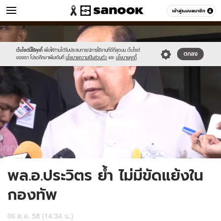
ข่าว
เข้าสู่ระบบสมาชิก
หมวดอื่นๆ
//s.isanook.com/ns/0/ud/375/1877646/650594-
Sanook
//s.isanook.com/sr/0/images/logo-
600
60
01.jpg
new-
sanook.png
เว็บไซต์นี้ใช้คุกกี้
เพื่อให้ท่านได้รับประสบการณ์การใช้งานที่ดีที่สุดบน เว็บไซต์
ตกลง
ของเรา โปรดศึกษาเพิ่มเติมที่
นโยบายความเป็นส่วนตัว
และ
นโยบายคุกกี้
พล.อ.ประวิตร ย้ำ ไม่มีขัดแย้งใน
กองทัพ
06 ต.ค. 58 (14:34 น.)