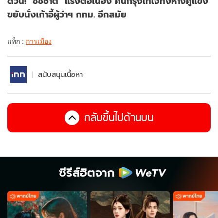
ด่วน! "ชัชชาติ" แรงต่อเนื่อง คนกรุงเทใจทิ้งห่างคู่แข่ง
ขยับนั่งเก้าอี้ผู้ว่าฯ กทม. อีกสมัย
แท็ก :
การเมือง
สนับสนุนเนื้อหา
กลับขึ้นไปด้านบน
ซีรีส์ฮิตจาก