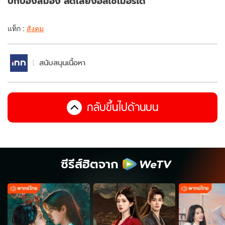
ปกป้องสมอง ลดเสี่ยงอัลไซเมอร์ได้
แท็ก :
สังคม
สนับสนุนเนื้อหา
กลับขึ้นไปด้านบน
ซีรีส์ฮิตจาก