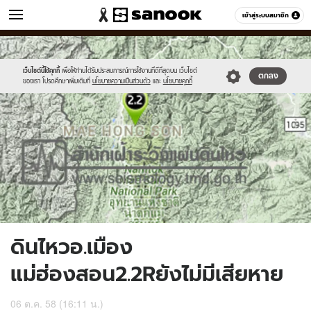
ข่าว
เข้าสู่ระบบสมาชิก
หมวดอื่นๆ
//s.isanook.com/ns/0/ud/375/1877622/650591-
Sanook
//s.isanook.com/sr/0/images/logo-
600
60
01.jpg
new-
sanook.png
เว็บไซต์นี้ใช้คุกกี้
เพื่อให้ท่านได้รับประสบการณ์การใช้งานที่ดีที่สุดบน เว็บไซต์
ตกลง
ของเรา โปรดศึกษาเพิ่มเติมที่
นโยบายความเป็นส่วนตัว
และ
นโยบายคุกกี้
ดินไหวอ.เมือง
แม่ฮ่องสอน2.2Rยังไม่มีเสียหาย
06 ต.ค. 58 (16:11 น.)