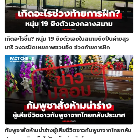
เกิดอะไรขึ้น? หนุ่ม 19 ยิงตัวเองในสนามยิงปืนค่ายสุร
นารี วงจรปิดเผยภาพชวนอึ้ง ช่วงท้ายการฝึก
กัมพูชาสั่งห้ามนำร่างผู้เสียชีวิตชาวกัมพูชาจากไทยกลับ