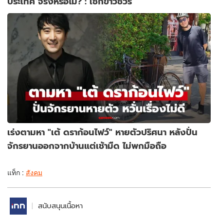
ประเทศ จริงหรือไม่? : เช็กข่าวชัวร์
เร่งตามหา "เต้ ดราก้อนไฟว์" หายตัวปริศนา หลังปั่น
จักรยานออกจากบ้านแต่เช้ามืด ไม่พกมือถือ
แท็ก :
สังคม
สนับสนุนเนื้อหา