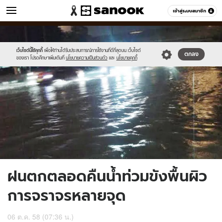
ข่าว
เข้าสู่ระบบสมาชิก
หมวดอื่นๆ
//s.isanook.com/ns/0/ud/375/1877250/650442-
Sanook
//s.isanook.com/sr/0/images/logo-
600
60
01.jpg
new-
sanook.png
เว็บไซต์นี้ใช้คุกกี้
เพื่อให้ท่านได้รับประสบการณ์การใช้งานที่ดีที่สุดบน เว็บไซต์
ตกลง
ของเรา โปรดศึกษาเพิ่มเติมที่
นโยบายความเป็นส่วนตัว
และ
นโยบายคุกกี้
ฝนตกตลอดคืนน้ำท่วมขังพื้นผิว
การจราจรหลายจุด
06 ต.ค. 58 (07:36 น.)