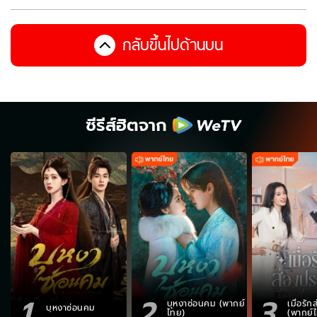
กลับขึ้นไปด้านบน
ซีรีส์ฮิตจาก
1
2
3
บุหงาซ่อนคม (พากย์
เมื่อรั
บุหงาซ่อนคม
ไทย)
(พากย์