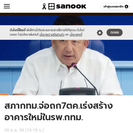
ข่าว
เข้าสู่ระบบสมาชิก
หมวดอื่นๆ
//s.isanook.com/ns/0/ud/375/1877094/650396-
Sanook
//s.isanook.com/sr/0/images/logo-
600
60
01.jpg
new-
sanook.png
เว็บไซต์นี้ใช้คุกกี้
เพื่อให้ท่านได้รับประสบการณ์การใช้งานที่ดีที่สุดบน เว็บไซต์
ตกลง
ของเรา โปรดศึกษาเพิ่มเติมที่
นโยบายความเป็นส่วนตัว
และ
นโยบายคุกกี้
สภากทม.จ่อถก7ตค.เร่งสร้าง
อาคารใหม่ในรพ.กทม.
05 ต.ค. 58 (18:18 น.)