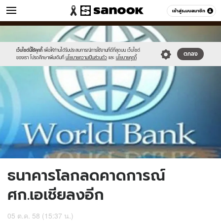
ข่าว
เข้าสู่ระบบสมาชิก
หมวดอื่นๆ
//s.isanook.com/ns/0/ud/375/1876918/650311-
Sanook
//s.isanook.com/sr/0/images/logo-
600
60
01.jpg
new-
sanook.png
เว็บไซต์นี้ใช้คุกกี้
เพื่อให้ท่านได้รับประสบการณ์การใช้งานที่ดีที่สุดบน เว็บไซต์
ตกลง
ของเรา โปรดศึกษาเพิ่มเติมที่
นโยบายความเป็นส่วนตัว
และ
นโยบายคุกกี้
ธนาคารโลกลดคาดการณ์
ศก.เอเชียลงอีก
05 ต.ค. 58 (15:37 น.)