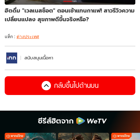
ฮิตดื่ม "เวลเนสช็อต" ตอนเช้าแทนกาแฟ! สาวรีวิวความ
เปลี่ยนแปลง สุขภาพดีขึ้นจริงหรือ?
แท็ก :
ต่างประเทศ
สนับสนุนเนื้อหา
กลับขึ้นไปด้านบน
ซีรีส์ฮิตจาก