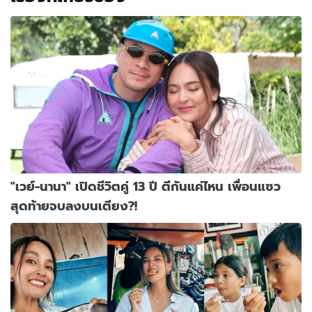
"เวย์-นานา" เปิดชีวิตคู่ 13 ปี ตีกันแค่ไหน เพื่อนแซว
สุดท้ายจบลงบนเตียง?!