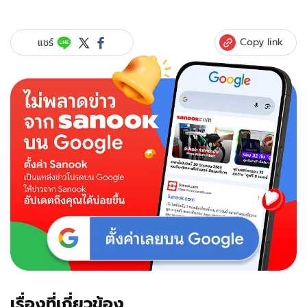
เลิฟ
ซีน
เป็น
Copy link
แชร์
เหตุ!
เวย์
เคลียร์
นานา
หอบ
ลูก
ตาม
เฝ้า
ถึง
กอง
เรื่องที่เกี่ยวข้อง