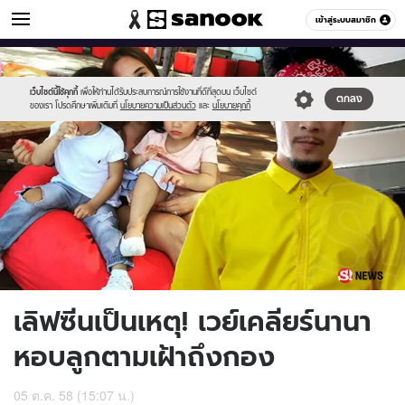
ข่าวบันเทิง
เข้าสู่ระบบสมาชิก
หมวดอื่นๆ
//s.isanook.com/ns/0/ud/375/1876895/way.jpg
Sanook
//s.isanook.com/sr/0/images/logo-
600
60
new-
sanook.png
เว็บไซต์นี้ใช้คุกกี้
เพื่อให้ท่านได้รับประสบการณ์การใช้งานที่ดีที่สุดบน เว็บไซต์
ตกลง
ของเรา โปรดศึกษาเพิ่มเติมที่
นโยบายความเป็นส่วนตัว
และ
นโยบายคุกกี้
เลิฟซีนเป็นเหตุ! เวย์เคลียร์นานา
หอบลูกตามเฝ้าถึงกอง
05 ต.ค. 58 (15:07 น.)