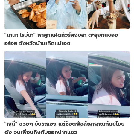
"นานา ไรบีนา" พาลูกแฝดทัวร์สงขลา ตะลุยกินของ
อร่อย จังหวัดบ้านเกิดแม่เอง
"เจนี่" สวยๆ ขับรถเอง แต่ช็อตฟีลสัญญาณกันขโมย
ดัง จนเพื่อนถึงกับออกปากแซว