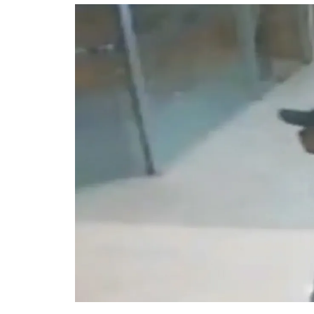
อัปเดตจีน
เช็กข่าวชัวร์
ติดตามสนุกโซเชี
ดาวน์โหลดสนุกแอปฟรี
สงวนลิขสิทธิ์ ©
2569
บริษัท อิมเมจ ฟิวเจอร์ (ประเทศไทย) จำกัด