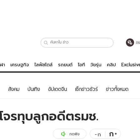
ตร
ีฬา
เศรษฐกิจ
ไลฟ์สไตล์
รถยนต์
ไอที
วัยรุ่น
คลิป
Exclusi
ตรวจหวย
ไลฟ์สไตล์
บันเทิงค
สังคม
บันเทิง
อัปเดตจีน
เช็กข่าวชัวร์
ข่าวทั้งหมด
ผู้หญิง
หนัง-ละคร
ผู้ชาย
เพลง
าโจรทุบลูกอดีตรมช.
ย
วัยรุ่น
เกมส์
ไอที
คลิป
ก
+
-
ก
กดฟัง
รถยนต์
พอดแคสต์