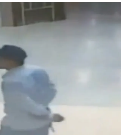
สุขภาพ
ดูทีวี
เที่ยว-กิน
WeTV
Tasteful Thailand
Exclusive
Sanook Choice
นิยาย
ยลได้ที่
ร่วมงานกับเ