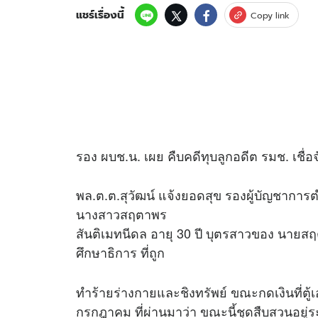
แชร์เรื่องนี้
Copy link
รอง ผบช.น. เผย คืบคดีทุบลูกอดีต รมช. เชื่อจ
พล.ต.ต.สุวัฒน์ แจ้งยอดสุข รองผู้บัญชาก
นางสาวสฤตาพร
สันติเมทนีดล อายุ 30 ปี บุตรสาวของ นายส
ศึกษาธิการ ที่ถูก
ทำร้ายร่างกายและชิงทรัพย์ ขณะกดเงินที่ตู้เอท
กรกฎาคม ที่ผ่านมาว่า ขณะนี้ชุดสืบสวนอยู