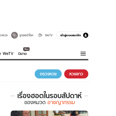
เข้าสู่ระบบสมาชิก
วจหวย
ขูดเลขนำโชค
WeTV
ve WeTV
นิยาย
รบรส
ความรู้รอบตัว
ตรวจหวย
หวยลาว
ฮาวทู
กูรู-รอบรู้
เรื่องฮอตในรอบสัปดาห์
เรื่อง
ของ
หมวด
อาชญากรรม
ฮอต
ใน
รอบ