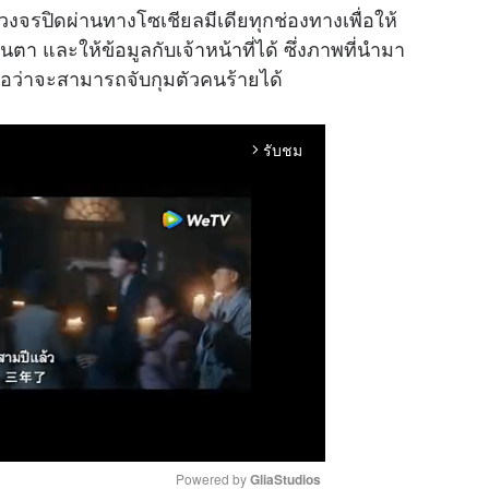
งจรปิดผ่านทางโซเชียลมีเดียทุกช่องทางเพื่อให้
า และให้ข้อมูลกับเจ้าหน้าที่ได้ ซึ่งภาพที่นำมา
่อว่าจะสามารถจับกุมตัวคนร้ายได้
รับชม
arrow_forward_ios
Powered by 
GliaStudios