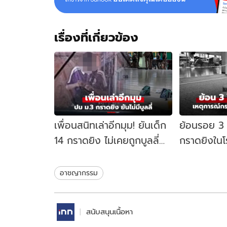
เรื่องที่เกี่ยวข้อง
เพื่อนสนิทเล่าอีกมุม! ยันเด็ก
ย้อนรอย 3 
14 กราดยิง ไม่เคยถูกบูลลี่
กราดยิงในโร
เผยเคยพกบีบีกันมายิงโชว์
สถานศึกษาไม่
จนครูยึด
ปลอดภัย
อาชญากรรม
สนับสนุนเนื้อหา