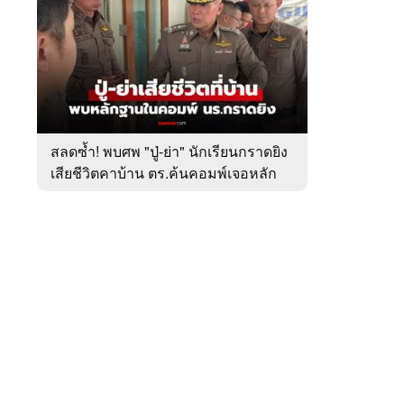
สัปดาห์
ของ
หมวด
อาชญากรรม
 WeTV
สลดซ้ำ! พบศพ "ปู่-ย่า" นักเรียนกราดยิง
เสียชีวิตคาบ้าน ตร.ค้นคอมพ์เจอหลัก
ติดต่อโฆษณา
ฐานสำคัญ
tencentthbd
sales@tencent.co.th
รา
ร้องเรียนเนื้อหาไม่เหมาะสม
แนะนำติชม แจ้งปัญหาการใช้งาน