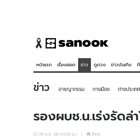
หน้าแรก
เรื่องฮอต
ข่าว
ดูดวง
ข่าวบันเทิง
ก
ข่าว
ข่าว
ดูดวง - 
อาชญากรรม
การเมือง
ต่างประเทศ
เรื่องฮอต
ดูดวง
ข่าว
หวยไทย
รองผบช.น.เร่งรัดล่
ข่าวบันเทิง
สถิติหวยไท
ข่าวกีฬา
หวยลาว
05 ต.ค. 58 (14:03 น.)
พิมพ์
ข่าวเศรษฐกิจ