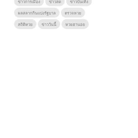
ข่าวการเมือง
ข่าวสด
ข่าวบันเทิง
ผลสลากกินแบ่งรัฐบาล
ตรวจหวย
สถิติหวย
ข่าววันนี้
หวยฮานอย