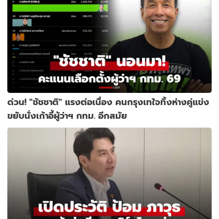
ด่วน! "ชัชชาติ" แรงต่อเนื่อง คนกรุงเทใจทิ้งห่างคู่แข่ง
ขยับนั่งเก้าอี้ผู้ว่าฯ กทม. อีกสมัย