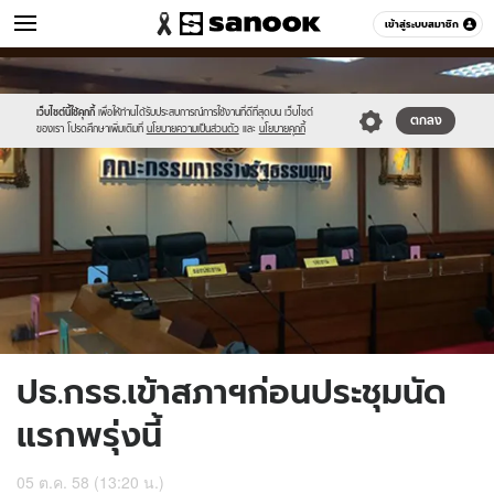
ข่าว
เข้าสู่ระบบสมาชิก
หมวดอื่นๆ
//s.isanook.com/ns/0/ud/375/1876826/650283-
Sanook
//s.isanook.com/sr/0/images/logo-
600
60
01.jpg
new-
sanook.png
เว็บไซต์นี้ใช้คุกกี้
เพื่อให้ท่านได้รับประสบการณ์การใช้งานที่ดีที่สุดบน เว็บไซต์
ตกลง
ของเรา โปรดศึกษาเพิ่มเติมที่
นโยบายความเป็นส่วนตัว
และ
นโยบายคุกกี้
ปธ.กรธ.เข้าสภาฯก่อนประชุมนัด
แรกพรุ่งนี้
05 ต.ค. 58 (13:20 น.)