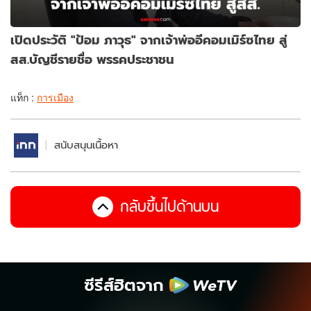
เปิดประวัติ "ป้อม ภาวุธ" จากเจ้าพ่ออีคอมเมิร์ซไทย สู่
สส.บัญชีรายชื่อ พรรคประชาชน
แท็ก :
การเมือง
สนับสนุนเนื้อหา
กลับขึ้นไปด้านบน
ซีรีส์ฮิตจาก