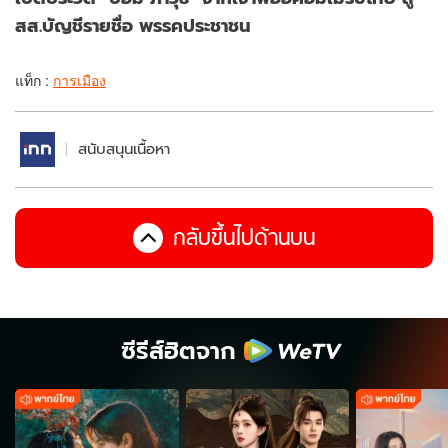
สส.บัญชีรายชื่อ พรรคประชาชน
แท็ก :
การเมือง
สนับสนุนเนื้อหา
กลับขึ้นไปด้านบน
ซีรีส์ฮิตจาก