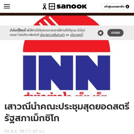
ข่าว
เข้าสู่ระบบสมาชิก
หมวดอื่นๆ
//s.isanook.com/ns/0/ud/375/1876198/650054-
Sanook
//s.isanook.com/sr/0/images/logo-
600
60
01.jpg
new-
sanook.png
เว็บไซต์นี้ใช้คุกกี้
เพื่อให้ท่านได้รับประสบการณ์การใช้งานที่ดีที่สุดบน เว็บไซต์
ตกลง
ของเรา โปรดศึกษาเพิ่มเติมที่
นโยบายความเป็นส่วนตัว
และ
นโยบายคุกกี้
เสาวณีนำคณะประชุมสุดยอดสตรี
รัฐสภาเม็กซิโก
04 ต.ค. 58 (11:43 น.)