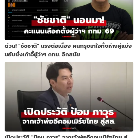
ด่วน! "ชัชชาติ" แรงต่อเนื่อง คนกรุงเทใจทิ้งห่างคู่แข่ง
ขยับนั่งเก้าอี้ผู้ว่าฯ กทม. อีกสมัย
เปิดประวัติ "ป้อม ภาวุธ" จากเจ้าพ่ออีคอมเมิร์ซไทย สู่