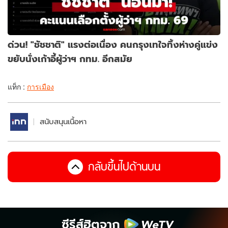
ด่วน! "ชัชชาติ" แรงต่อเนื่อง คนกรุงเทใจทิ้งห่างคู่แข่ง
ขยับนั่งเก้าอี้ผู้ว่าฯ กทม. อีกสมัย
แท็ก :
การเมือง
สนับสนุนเนื้อหา
กลับขึ้นไปด้านบน
ซีรีส์ฮิตจาก