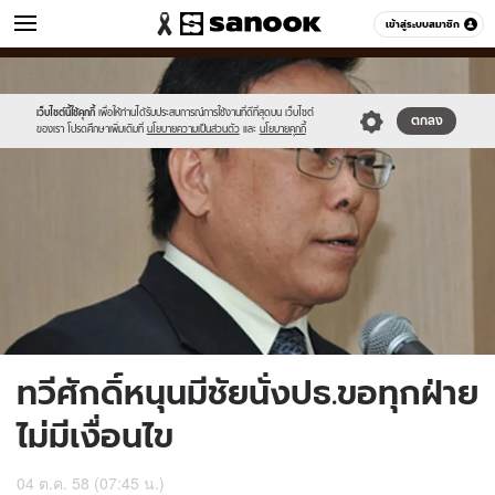
ข่าว
เข้าสู่ระบบสมาชิก
หมวดอื่นๆ
//s.isanook.com/ns/0/ud/375/1876110/650018-
Sanook
//s.isanook.com/sr/0/images/logo-
600
60
02.jpg
new-
sanook.png
เว็บไซต์นี้ใช้คุกกี้
เพื่อให้ท่านได้รับประสบการณ์การใช้งานที่ดีที่สุดบน เว็บไซต์
ตกลง
ของเรา โปรดศึกษาเพิ่มเติมที่
นโยบายความเป็นส่วนตัว
และ
นโยบายคุกกี้
ทวีศักดิ์หนุนมีชัยนั่งปธ.ขอทุกฝ่าย
ไม่มีเงื่อนไข
04 ต.ค. 58 (07:45 น.)