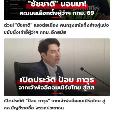
ด่วน! "ชัชชาติ" แรงต่อเนื่อง คนกรุงเทใจทิ้งห่างคู่แข่ง
ขยับนั่งเก้าอี้ผู้ว่าฯ กทม. อีกสมัย
เปิดประวัติ "ป้อม ภาวุธ" จากเจ้าพ่ออีคอมเมิร์ซไทย สู่
สส.บัญชีรายชื่อ พรรคประชาชน