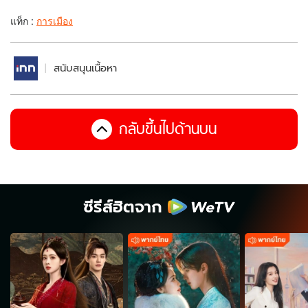
แท็ก :
การเมือง
สนับสนุนเนื้อหา
กลับขึ้นไปด้านบน
ซีรีส์ฮิตจาก