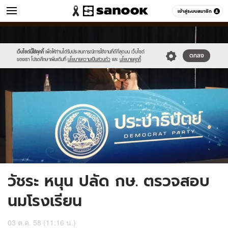
ข่าว
เข้าสู่ระบบสมาชิก
หมวดอื่นๆ
//s.isanook.com/ns/0/ud/375/1875830/649925-
Sanook
//s.isanook.com/sr/0/images/logo-
600
60
02.jpg
new-
sanook.png
เว็บไซต์นี้ใช้คุกกี้
เพื่อให้ท่านได้รับประสบการณ์การใช้งานที่ดีที่สุดบน เว็บไซต์
ตกลง
ของเรา โปรดศึกษาเพิ่มเติมที่
นโยบายความเป็นส่วนตัว
และ
นโยบายคุกกี้
วัชระ หนุน ปลัด กษ. ตรวจสอบ
นมโรงเรียน
03 ต.ค. 58 (11:16 น.)