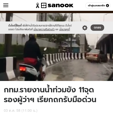
ข่าว
เข้าสู่ระบบสมาชิก
หมวดอื่นๆ
//s.isanook.com/ns/0/ud/375/1875822/649924-
Sanook
//s.isanook.com/sr/0/images/logo-
600
60
01.jpg
new-
sanook.png
เว็บไซต์นี้ใช้คุกกี้
เพื่อให้ท่านได้รับประสบการณ์การใช้งานที่ดีที่สุดบน เว็บไซต์
ตกลง
ของเรา โปรดศึกษาเพิ่มเติมที่
นโยบายความเป็นส่วนตัว
และ
นโยบายคุกกี้
กทม.รายงานน้ำท่วมขัง 11จุด
รองผู้ว่าฯ เรียกถกรับมือด่วน
03 ต.ค. 58 (11:00 น.)