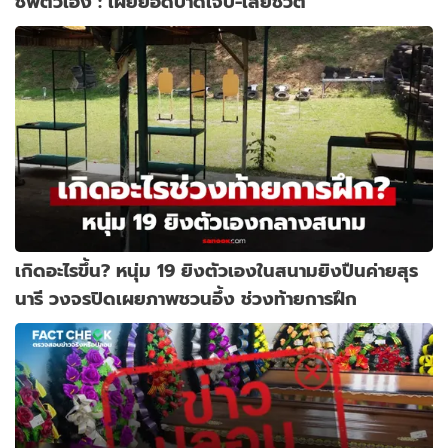
ชีพตัวเอง : เผยยอดบาดเจ็บ-เสียชีวิต
เกิดอะไรขึ้น? หนุ่ม 19 ยิงตัวเองในสนามยิงปืนค่ายสุร
นารี วงจรปิดเผยภาพชวนอึ้ง ช่วงท้ายการฝึก