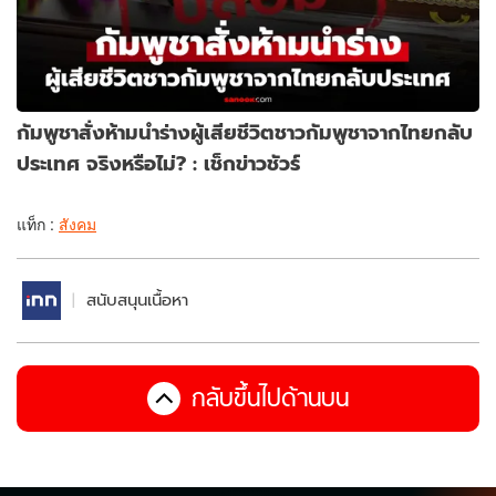
กัมพูชาสั่งห้ามนำร่างผู้เสียชีวิตชาวกัมพูชาจากไทยกลับ
ประเทศ จริงหรือไม่? : เช็กข่าวชัวร์
แท็ก :
สังคม
สนับสนุนเนื้อหา
กลับขึ้นไปด้านบน