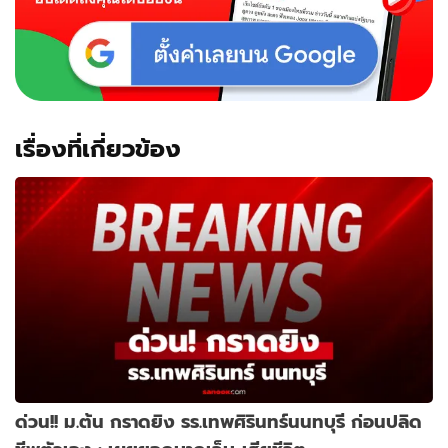
เรื่องที่เกี่ยวข้อง
ด่วน!! ม.ต้น กราดยิง รร.เทพศิรินทร์นนทบุรี ก่อนปลิด