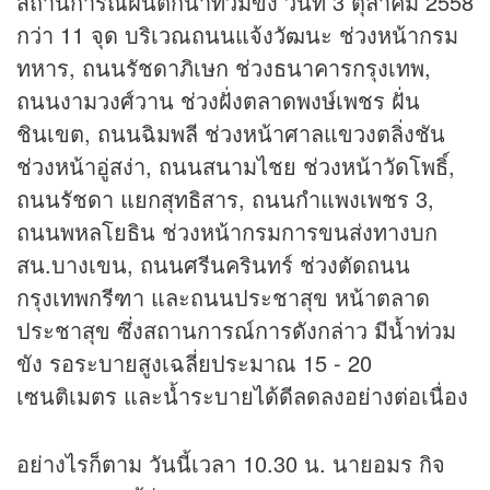
สถานการณ์ฝนตกน้ำท่วมขัง วันที่ 3 ตุลาคม 2558
กว่า 11 จุด บริเวณถนนแจ้งวัฒนะ ช่วงหน้ากรม
ทหาร, ถนนรัชดาภิเษก ช่วงธนาคารกรุงเทพ,
ถนนงามวงศ์วาน ช่วงฝั่งตลาดพงษ์เพชร ฝั่น
ชินเขต, ถนนฉิมพลี ช่วงหน้าศาลแขวงตลิ่งชัน
ช่วงหน้าอู่สง่า, ถนนสนามไชย ช่วงหน้าวัดโพธิ์,
ถนนรัชดา แยกสุทธิสาร, ถนนกำแพงเพชร 3,
ถนนพหลโยธิน ช่วงหน้ากรมการขนส่งทางบก
สน.บางเขน, ถนนศรีนครินทร์ ช่วงตัดถนน
กรุงเทพกรีฑา และถนนประชาสุข หน้าตลาด
ประชาสุข ซึ่งสถานการณ์การดังกล่าว มีน้ำท่วม
ขัง รอระบายสูงเฉลี่ยประมาณ 15 - 20
เซนติเมตร และน้ำระบายได้ดีลดลงอย่างต่อเนื่อง
อย่างไรก็ตาม วันนี้เวลา 10.30 น. นายอมร กิจ