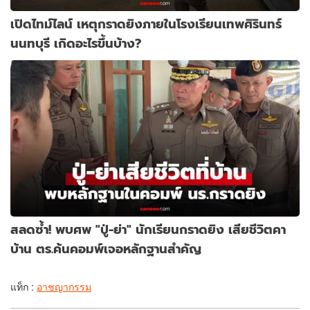
เปิดไทม์ไลน์ เหตุกราดยิงภายในโรงเรียนเทพศิรินทร์
นนทบุรี เกิดอะไรขึ้นบ้าง?
สลดซ้ำ! พบศพ "ปู่-ย่า" นักเรียนกราดยิง เสียชีวิตคา
บ้าน ตร.ค้นคอมพ์เจอหลักฐานสำคัญ
แท็ก :
อาชญากรรม