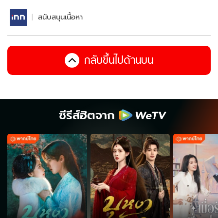
สนับสนุนเนื้อหา
กลับขึ้นไปด้านบน
ซีรีส์ฮิตจาก