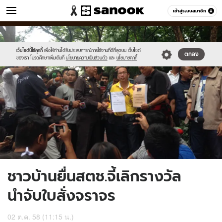
ข่าว
เข้าสู่ระบบสมาชิก
หมวดอื่นๆ
//s.isanook.com/ns/0/ud/375/1875386/649742-
Sanook
//s.isanook.com/sr/0/images/logo-
600
60
01.jpg
new-
sanook.png
เว็บไซต์นี้ใช้คุกกี้
เพื่อให้ท่านได้รับประสบการณ์การใช้งานที่ดีที่สุดบน เว็บไซต์
ตกลง
ของเรา โปรดศึกษาเพิ่มเติมที่
นโยบายความเป็นส่วนตัว
และ
นโยบายคุกกี้
ชาวบ้านยื่นสตช.จี้เลิกรางวัล
นำจับใบสั่งจราจร
02 ต.ค. 58 (11:15 น.)