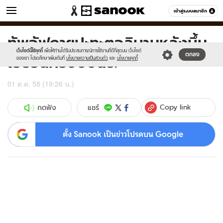
ข่าว
เข้าสู่ระบบสมาชิก
หมวดอื่นๆ
ทัพอัฟกาฯปะทะตอลิบานหลังบึ้ม
Sanook
//s.isanook.com/sr/0/images/logo-
600
60
new-
เว็บไซต์นี้ใช้คุกกี้
เพื่อให้ท่านได้รับประสบการณ์การใช้งานที่ดีที่สุดบน เว็บไซต์
เย้ยวันครบปีปนธ.
ตกลง
sanook.png
ของเรา โปรดศึกษาเพิ่มเติมที่
นโยบายความเป็นส่วนตัว
และ
นโยบายคุกกี้
01 ต.ค. 58 (19:26 น.)
Copy link
แชร์
กดฟัง
ตั้ง Sanook เป็นข่าวโปรดบน Google