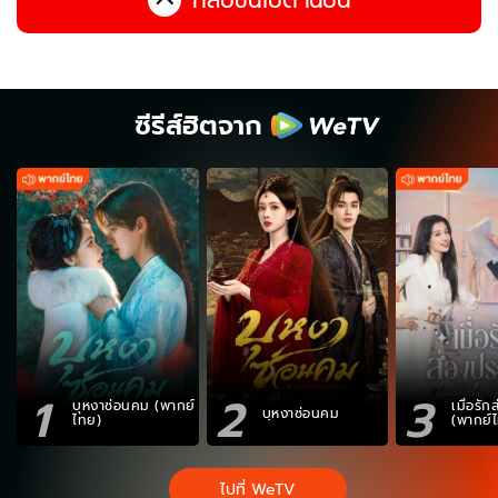
ซีรีส์ฮิตจาก
1
2
3
บุหงาซ่อนคม (พากย์
เมื่อรั
บุหงาซ่อนคม
ไทย)
(พากย์
ไปที่ WeTV