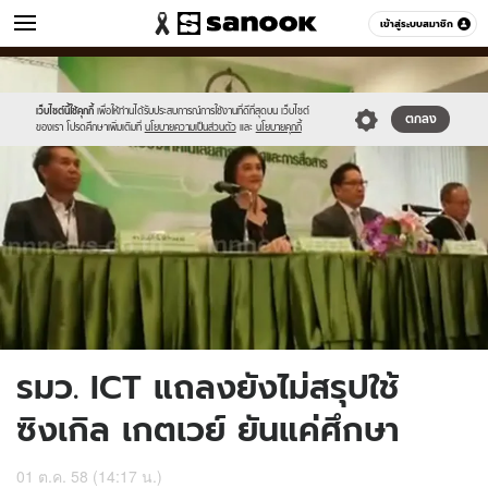
ข่าว
เข้าสู่ระบบสมาชิก
หมวดอื่นๆ
//s.isanook.com/ns/0/ud/374/1874970/news14.jpg
Sanook
//s.isanook.com/sr/0/images/logo-
600
60
new-
sanook.png
เว็บไซต์นี้ใช้คุกกี้
เพื่อให้ท่านได้รับประสบการณ์การใช้งานที่ดีที่สุดบน เว็บไซต์
ตกลง
ของเรา โปรดศึกษาเพิ่มเติมที่
นโยบายความเป็นส่วนตัว
และ
นโยบายคุกกี้
รมว. ICT แถลงยังไม่สรุปใช้
ซิงเกิล เกตเวย์ ยันแค่ศึกษา
01 ต.ค. 58 (14:17 น.)