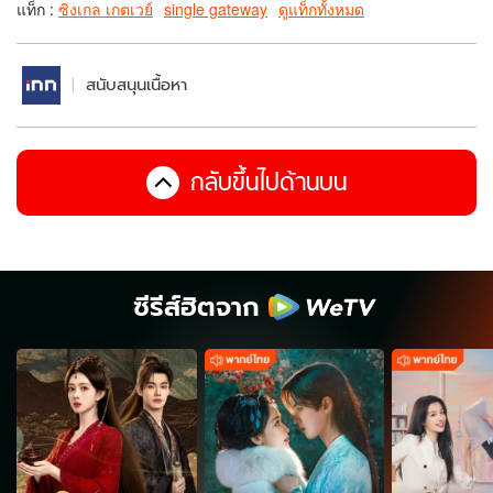
แท็ก :
ซิงเกล เกตเวย์
single gateway
ดูแท็กทั้งหมด
สนับสนุนเนื้อหา
กลับขึ้นไปด้านบน
ซีรีส์ฮิตจาก