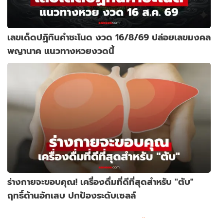
เลขเด็ดปฏิทินคำชะโนด งวด 16/8/69 ปล่อยเลขมงคล
พญานาค แนวทางหวยงวดนี้
ร่างกายจะขอบคุณ! เครื่องดื่มที่ดีที่สุดสำหรับ "ตับ"
ฤทธิ์ต้านอักเสบ ปกป้องระดับเซลล์