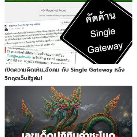
เปิดความคิดเห็น..สังคม กับ Single Gateway หลัง
วิกฤตเว็บรัฐล่ม!