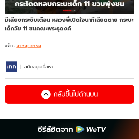
มีเสียงกระซิบเตือน หลวงพี่เปิดใจนาทีเฉียดตาย กระบะ
เด็กวัย 11 ชนคณะพระธุดงค์
แท็ก :
อาชญากรรม
สนับสนุนเนื้อหา
กลับขึ้นไปด้านบน
ซีรีส์ฮิตจาก