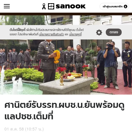
ข่าว
เข้าสู่ระบบสมาชิก
หมวดอื่นๆ
//s.isanook.com/ns/0/ud/374/1874766/649493-
Sanook
//s.isanook.com/sr/0/images/logo-
600
60
01.jpg
new-
sanook.png
เว็บไซต์นี้ใช้คุกกี้
เพื่อให้ท่านได้รับประสบการณ์การใช้งานที่ดีที่สุดบน เว็บไซต์
ตกลง
ของเรา โปรดศึกษาเพิ่มเติมที่
นโยบายความเป็นส่วนตัว
และ
นโยบายคุกกี้
ศานิตย์รับรรท.ผบช.น.ยันพร้อมดู
แลปชช.เต็มที่
01 ต.ค. 58 (10:57 น.)