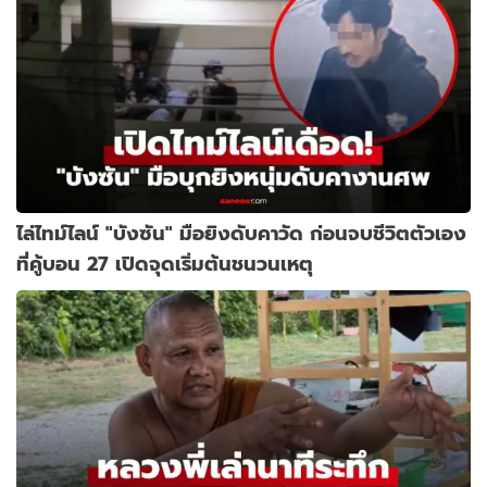
ไล่ไทม์ไลน์ "บังซัน" มือยิงดับคาวัด ก่อนจบชีวิตตัวเอง
ที่คู้บอน 27 เปิดจุดเริ่มต้นชนวนเหตุ