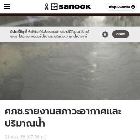
ข่าว
เข้าสู่ระบบสมาชิก
หมวดอื่นๆ
//s.isanook.com/ns/0/ud/374/1874614/649431-
Sanook
//s.isanook.com/sr/0/images/logo-
600
60
01.jpg
new-
sanook.png
เว็บไซต์นี้ใช้คุกกี้
เพื่อให้ท่านได้รับประสบการณ์การใช้งานที่ดีที่สุดบน เว็บไซต์
ตกลง
ของเรา โปรดศึกษาเพิ่มเติมที่
นโยบายความเป็นส่วนตัว
และ
นโยบายคุกกี้
ศภช.รายงานสภาวะอากาศและ
ปริมาณน้ำ
01 ต.ค. 58 (07:38 น.)