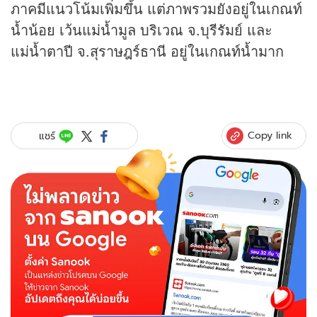
ภาคมีแนวโน้มเพิ่มขึ้น แต่ภาพรวมยังอยู่ในเกณท์
น้ำน้อย เว้นแม่น้ำมูล บริเวณ จ.บุรีรัมย์ และ
แม่น้ำตาปี จ.สุราษฎร์ธานี อยู่ในเกณท์น้ำมาก
Copy link
แชร์