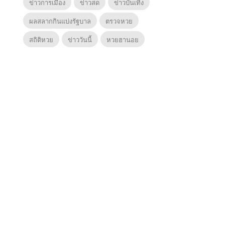
ข่าวการเมือง
ข่าวสด
ข่าวบันเทิง
ผลสลากกินแบ่งรัฐบาล
ตรวจหวย
สถิติหวย
ข่าววันนี้
หวยฮานอย