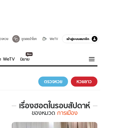
เข้าสู่ระบบสมาชิก
วจหวย
ขูดเลขนำโชค
WeTV
ve WeTV
นิยาย
รบรส
ความรู้รอบตัว
ตรวจหวย
หวยลาว
ฮาวทู
กูรู-รอบรู้
เรื่องฮอตในรอบสัปดาห์
เรื่อง
ของ
หมวด
การเมือง
ฮอต
ใน
รอบ