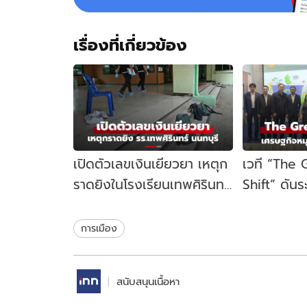
เรื่องที่เกี่ยวข้อง
เปิดตัวเลขเงินเยียวยา เหตุก
เวที “The
ราดยิงในโรงเรียนเทพศิรินทร์
Shift” ดัน
นนทบุรี รัฐบาลจ่ายเท่าไหร่?
เคลื่อนเศร
ไทย
การเมือง
สนับสนุนเนื้อหา