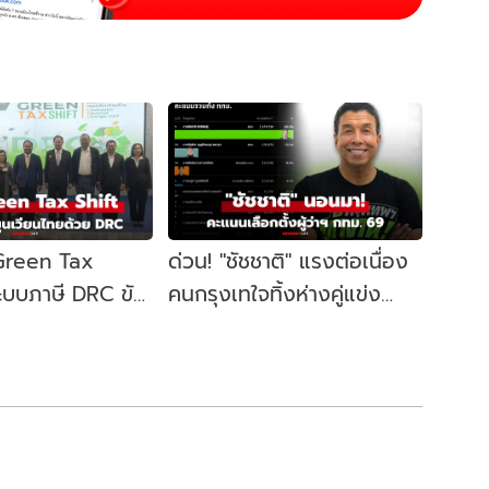
 Green Tax
ด่วน! "ชัชชาติ" แรงต่อเนื่อง
ระบบภาษี DRC ขับ
คนกรุงเทใจทิ้งห่างคู่แข่ง
ษฐกิจหมุนเวียน
ขยับนั่งเก้าอี้ผู้ว่าฯ กทม. อีก
สมัย