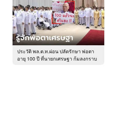
สัปดาห์
ของ
หมวด
การเมือง
 WeTV
ประวัติ พล.ต.ท.ผ่อน ปลัดรักษา พ่อตา
อายุ 100 ปี ที่นายกเศรษฐา ก้มลงกราบ
ติดต่อโฆษณา
ที่ตัก
tencentthbd
sales@tencent.co.th
รา
ร้องเรียนเนื้อหาไม่เหมาะสม
แนะนำติชม แจ้งปัญหาการใช้งาน