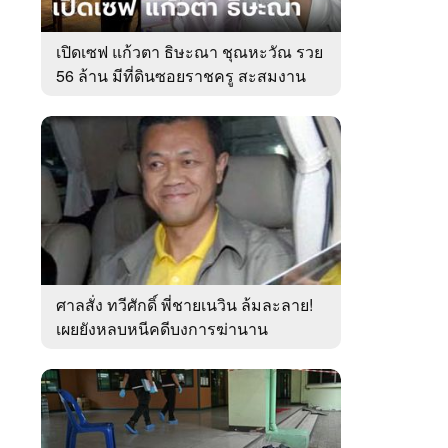
เปิดเซฟ แก้วตา ธิษะณา ชุณหะวัณ รวย
56 ล้าน มีที่ดินซอยราชครู สะสมงาน
ศิลป์
ศาลสั่ง ทวีศักดิ์ พี่ชายเนวิน ล้มละลาย!
เผยยังหลบหนีคดีบงการฆ่านาน
เกือบ10ปี