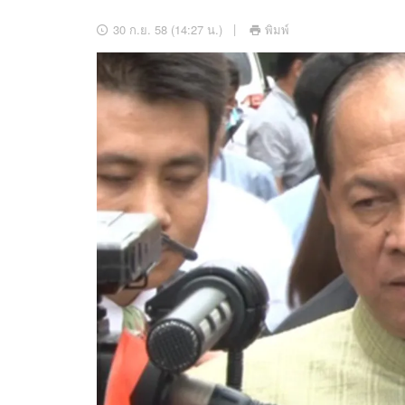
อัปเดตจีน
30 ก.ย. 58 (14:27 น.)
พิมพ์
เช็กข่าวชัวร์
ติดตามสนุกโซเชี
ดาวน์โหลดสนุกแอปฟรี
สงวนลิขสิทธิ์ ©
2569
บริษัท อิมเมจ ฟิวเจอร์ (ประเทศไทย) จำกัด