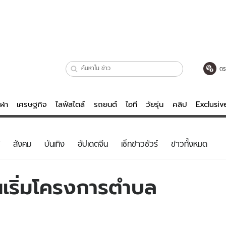
ตร
ีฬา
เศรษฐกิจ
ไลฟ์สไตล์
รถยนต์
ไอที
วัยรุ่น
คลิป
Exclusi
ตรวจหวย
ไลฟ์สไตล์
บันเทิงค
สังคม
บันเทิง
อัปเดตจีน
เช็กข่าวชัวร์
ข่าวทั้งหมด
ผู้หญิง
หนัง-ละคร
ผู้ชาย
เพลง
นเริ่มโครงการตำบล
ย
วัยรุ่น
เกมส์
ไอที
คลิป
รถยนต์
พอดแคสต์