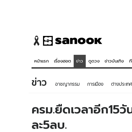
หน้าแรก
เรื่องฮอต
ข่าว
ดูดวง
ข่าวบันเทิง
ก
ข่าว
ข่าว
ดูดวง - 
อาชญากรรม
การเมือง
ต่างประเทศ
เรื่องฮอต
ดูดวง
ข่าว
หวยไทย
ครม.ยืดเวลาอีก15วั
ข่าวบันเทิง
สถิติหวยไท
ละ5ลบ.
ข่าวกีฬา
หวยลาว
ข่าวเศรษฐกิจ