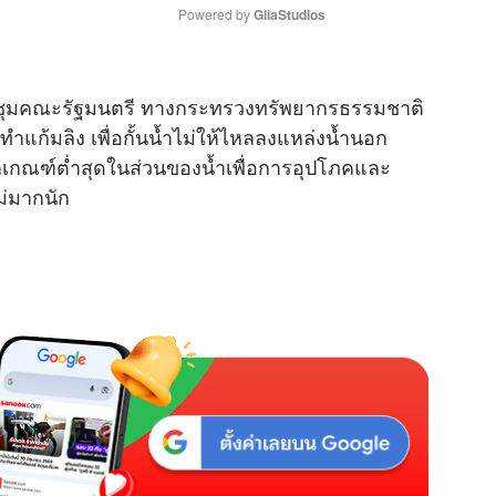
Powered by 
GliaStudios
M
ประชุมคณะรัฐมนตรี ทางกระทรวงทรัพยากรธรรมชาติ
u
ำแก้มลิง เพื่อกั้นน้ำไม่ให้ไหลลงแหล่งน้ำนอก
t
กเกณฑ์ต่ำสุดในส่วนของน้ำเพื่อการอุปโภคและ
e
ม่มากนัก