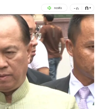
ก
สุขภาพ
+
ดูทีวี
-
ก
กดฟัง
เที่ยว-กิน
WeTV
Tasteful Thailand
Exclusive
Sanook Choice
นิยาย
ยลได้ที่
ร่วมงานกับเ