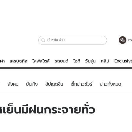
ตร
ีฬา
เศรษฐกิจ
ไลฟ์สไตล์
รถยนต์
ไอที
วัยรุ่น
คลิป
Exclusi
ตรวจหวย
ไลฟ์สไตล์
บันเทิงค
สังคม
บันเทิง
อัปเดตจีน
เช็กข่าวชัวร์
ข่าวทั้งหมด
ผู้หญิง
หนัง-ละคร
ผู้ชาย
เพลง
เย็นมีฝนกระจายทั่ว
ย
วัยรุ่น
เกมส์
ไอที
คลิป
รถยนต์
พอดแคสต์