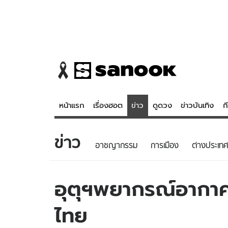
หน้าแรก
เรื่องฮอต
ข่าว
ดูดวง
ข่าวบันเทิง
ก
ข่าว
ข่าว
ดูดวง - 
อาชญากรรม
การเมือง
ต่างประเทศ
เรื่องฮอต
ดูดวง
ข่าว
หวยไทย
อุตุฯพยากรณ์อากาศ
ข่าวบันเทิง
สถิติหวยไท
ไทย
ข่าวกีฬา
หวยลาว
ข่าวเศรษฐกิจ