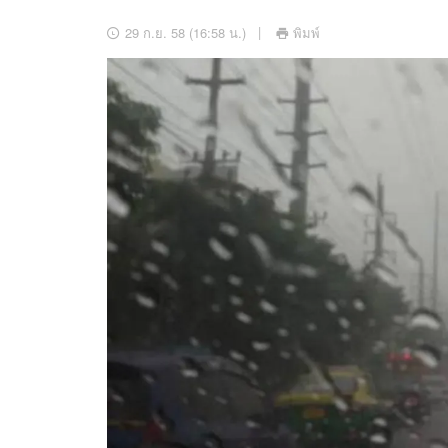
อัปเดตจีน
29 ก.ย. 58 (16:58 น.)
พิมพ์
เช็กข่าวชัวร์
ติดตามสนุกโซเชี
ดาวน์โหลดสนุกแอปฟรี
สงวนลิขสิทธิ์ ©
2569
บริษัท อิมเมจ ฟิวเจอร์ (ประเทศไทย) จำกัด