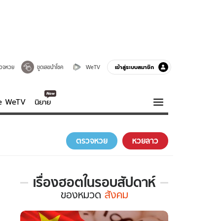
เข้าสู่ระบบสมาชิก
วจหวย
ขูดเลขนำโชค
WeTV
ve WeTV
นิยาย
รบรส
ความรู้รอบตัว
ตรวจหวย
หวยลาว
ฮาวทู
กูรู-รอบรู้
เรื่องฮอตในรอบสัปดาห์
เรื่อง
ของ
หมวด
สังคม
ฮอต
ใน
รอบ