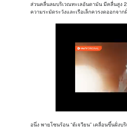
ส่วนคลื่นลมบริเวณทะเลอันดามัน มีคลื่นสูง 
ความระมัดระวังและเรือเล็กควรงดออกจากฝั
อนึ่ง พายุโซนร้อน “ตู้เจวียน” เคลื่อนขึ้นฝ