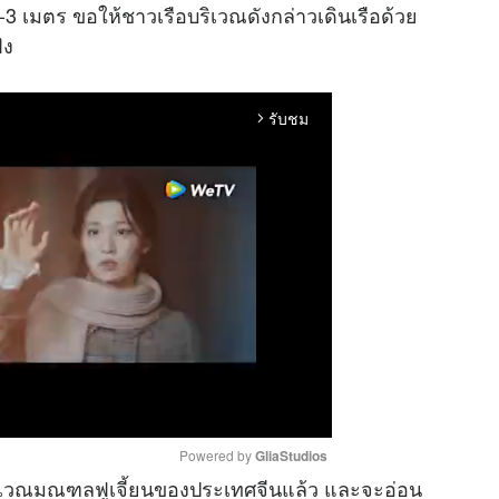
2-3 เมตร ขอให้ชาวเรือบริเวณดังกล่าวเดินเรือด้วย
่ง
รับชม
arrow_forward_ios
Powered by 
GliaStudios
ั่งบริเวณมณฑลฟูเจี้ยนของประเทศจีนแล้ว และจะอ่อน