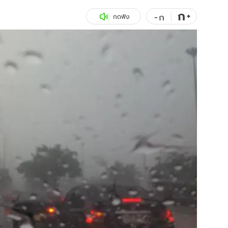
ก
สุขภาพ
+
ดูทีวี
-
ก
กดฟัง
เที่ยว-กิน
WeTV
Tasteful Thailand
Exclusive
Sanook Choice
นิยาย
ยลได้ที่
ร่วมงานกับเ