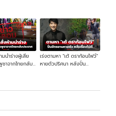
้ามนำร่างผู้เสีย
เร่งตามหา "เต้ ดราก้อนไฟว์"
มพูชาจากไทยกลับ
หายตัวปริศนา หลังปั่น
หรือไม่? : เช็ก
จักรยานออกจากบ้านแต่เช้า
มืด ไม่พกมือถือ