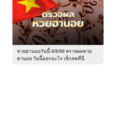
สัปดาห์
ของ
หมวด
สังคม
 WeTV
หวยฮานอยวันนี้ 6/8/69 ตรวจผลหวย
ฮานอย วันนี้ออกอะไร เช็กสดที่นี่
ติดต่อโฆษณา
tencentthbd
sales@tencent.co.th
รา
ร้องเรียนเนื้อหาไม่เหมาะสม
แนะนำติชม แจ้งปัญหาการใช้งาน