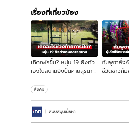
เรื่องที่เกี่ยวข้อง
เกิดอะไรขึ้น? หนุ่ม 19 ยิงตัว
กัมพูชาสั่งห
เองในสนามยิงปืนค่ายสุรนารี
ชีวิตชาวกั
วงจรปิดเผยภาพชวนอึ้ง
ประเทศ จริง
ช่วงท้ายการฝึก
ข่าวชัวร์
สังคม
สนับสนุนเนื้อหา