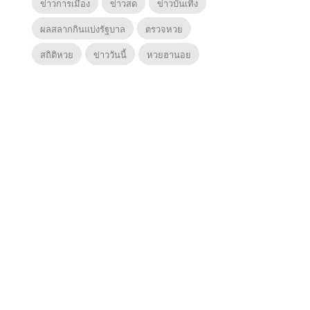
ข่าวการเมือง
ข่าวสด
ข่าวบันเทิง
ผลสลากกินแบ่งรัฐบาล
ตรวจหวย
สถิติหวย
ข่าววันนี้
หวยฮานอย