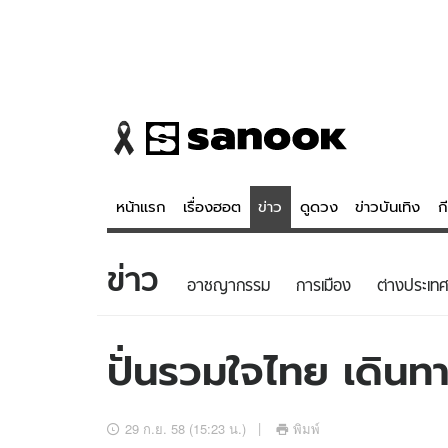
หน้าแรก
เรื่องฮอต
ข่าว
ดูดวง
ข่าวบันเทิง
ก
ข่าว
ข่าว
ดูดวง - 
อาชญากรรม
การเมือง
ต่างประเทศ
เรื่องฮอต
ดูดวง
ข่าว
หวยไทย
ปั่นรวมใจไทย เดินทา
ข่าวบันเทิง
สถิติหวยไท
ข่าวกีฬา
หวยลาว
29 ก.ย. 58 (15:23 น.)
พิมพ์
ข่าวเศรษฐกิจ