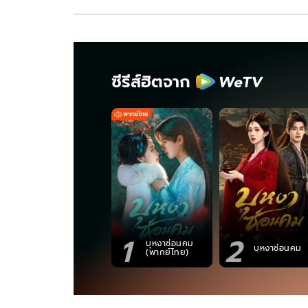
ซีรีส์ฮิตจาก
1
2
บุหงาซ่อนคม
บุหงาซ่อนคม
(พากย์ไทย)