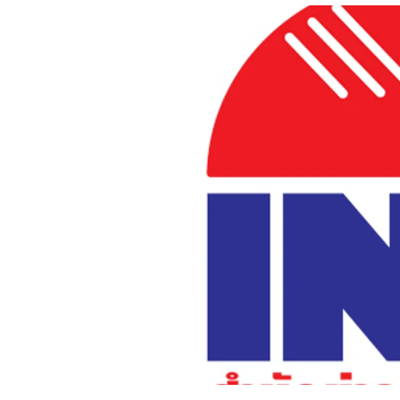
อัปเดตจีน
เช็กข่าวชัวร์
ติดตามสนุกโซเชี
ดาวน์โหลดสนุกแอปฟรี
สงวนลิขสิทธิ์ ©
2569
บริษัท อิมเมจ ฟิวเจอร์ (ประเทศไทย) จำกัด