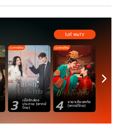
ไปที่ WeTV
3
4
5
เมื่อรักส่อง
ชายาเคียงหทัย
ซอโซ่ล่ามธี
ประกาย (พากย์
(พากย์ไทย)
(Uncut Ve
ไทย)