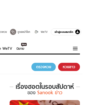
เข้าสู่ระบบสมาชิก
วจหวย
ขูดเลขนำโชค
WeTV
ve WeTV
นิยาย
รบรส
ความรู้รอบตัว
ตรวจหวย
หวยลาว
ฮาวทู
กูรู-รอบรู้
เรื่องฮอตในรอบสัปดาห์
เรื่อง
ของ
Sanook ข่าว
ฮอต
ใน
รอบ