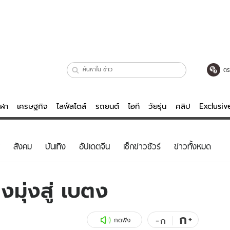
ตร
ีฬา
เศรษฐกิจ
ไลฟ์สไตล์
รถยนต์
ไอที
วัยรุ่น
คลิป
Exclusi
ตรวจหวย
ไลฟ์สไตล์
บันเทิงค
สังคม
บันเทิง
อัปเดตจีน
เช็กข่าวชัวร์
ข่าวทั้งหมด
ผู้หญิง
หนัง-ละคร
ผู้ชาย
เพลง
งมุ่งสู่ เบตง
ย
วัยรุ่น
เกมส์
ไอที
คลิป
ก
+
-
ก
กดฟัง
รถยนต์
พอดแคสต์