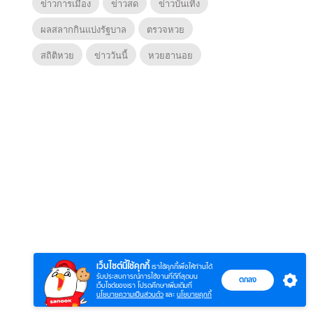
ข่าวการเมือง
ข่าวสด
ข่าวบันเทิง
ผลสลากกินแบ่งรัฐบาล
ตรวจหวย
สถิติหวย
ข่าววันนี้
หวยฮานอย
6
7
8
ตำนานจอมยุทธ์
ตำนานจอมยุทธ์
หากวิน
ร์
ภูตถังซาน
ภูตถังซาน 2
พบเธอ
r.)
(พากย์ไทย)
(พากย์ไทย)
ไทย)
เว็บไซต์นี้ใช้คุกกี้
เราใช้คุกกี้เพื่อให้ท่านได้
รับประสบการณ์การใช้งานที่ดีที่สุดบน
ตกลง
เว็บไซต์ของเรา โปรดศึกษาเพิ่มเติมที่
นโยบายความเป็นส่วนตัว
และ
นโยบายคุกกี้