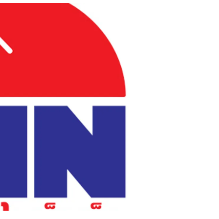
สุขภาพ
ดูทีวี
เที่ยว-กิน
WeTV
Tasteful Thailand
Exclusive
Sanook Choice
นิยาย
ยลได้ที่
ร่วมงานกับเ