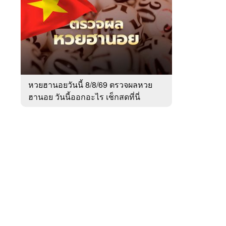
สัปดาห์
ของ
Sanook
ข่าว
 WeTV
หวยฮานอยวันนี้ 8/8/69 ตรวจผลหวย
ฮานอย วันนี้ออกอะไร เช็กสดที่นี่
ติดต่อโฆษณา
tencentthbd
sales@tencent.co.th
รา
ร้องเรียนเนื้อหาไม่เหมาะสม
แนะนำติชม แจ้งปัญหาการใช้งาน