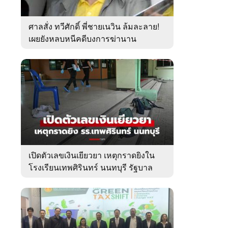
ศาลสั่ง ทวีศักดิ์ พี่ชายเนวิน ล้มละลาย!
เผยยังหลบหนีคดีบงการฆ่านาน
เกือบ10ปี
เปิดตัวเลขเงินเยียวยา เหตุกราดยิงใน
โรงเรียนเทพศิรินทร์ นนทบุรี รัฐบาล
จ่ายเท่าไหร่?