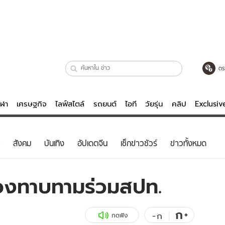
ตร
ีฬา
เศรษฐกิจ
ไลฟ์สไตล์
รถยนต์
ไอที
วัยรุ่น
คลิป
Exclusi
ตรวจหวย
ไลฟ์สไตล์
บันเทิงค
สังคม
บันเทิง
อัปเดตจีน
เช็กข่าวชัวร์
ข่าวทั้งหมด
ผู้หญิง
หนัง-ละคร
ผู้ชาย
เพลง
่องทาบทามร่วมสปท.
ย
วัยรุ่น
เกมส์
ไอที
คลิป
ก
+
-
ก
กดฟัง
รถยนต์
พอดแคสต์