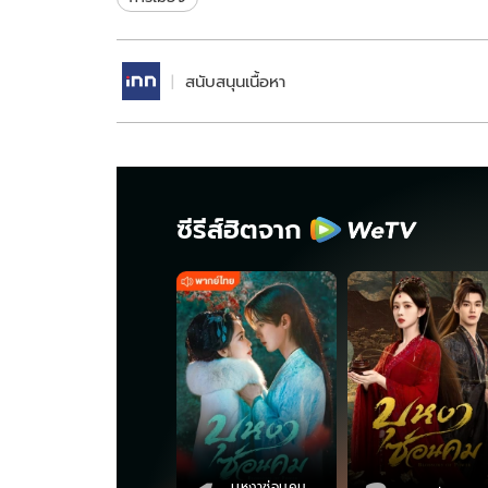
สนับสนุนเนื้อหา
ซีรีส์ฮิตจาก
บุหงาซ่อนคม