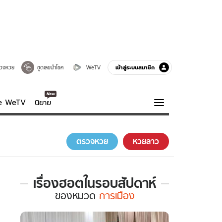
เข้าสู่ระบบสมาชิก
วจหวย
ขูดเลขนำโชค
WeTV
ve WeTV
นิยาย
รบรส
ความรู้รอบตัว
ตรวจหวย
หวยลาว
ฮาวทู
กูรู-รอบรู้
เรื่องฮอตในรอบสัปดาห์
เรื่อง
ของ
หมวด
การเมือง
ฮอต
ใน
รอบ