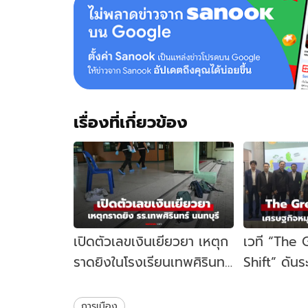
เรื่องที่เกี่ยวข้อง
เปิดตัวเลขเงินเยียวยา เหตุก
เวที “The
ราดยิงในโรงเรียนเทพศิรินทร์
Shift” ดัน
นนทบุรี รัฐบาลจ่ายเท่าไหร่?
เคลื่อนเศร
ไทย
การเมือง