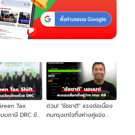
 Green Tax
ด่วน! "ชัชชาติ" แรงต่อเนื่อง
ระบบภาษี DRC ขับ
คนกรุงเทใจทิ้งห่างคู่แข่ง
ษฐกิจหมุนเวียน
ขยับนั่งเก้าอี้ผู้ว่าฯ กทม. อีก
สมัย