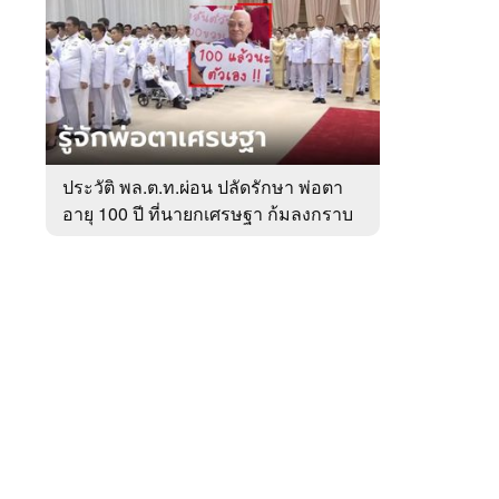
สัปดาห์
ของ
หมวด
การเมือง
 WeTV
ประวัติ พล.ต.ท.ผ่อน ปลัดรักษา พ่อตา
อายุ 100 ปี ที่นายกเศรษฐา ก้มลงกราบ
ติดต่อโฆษณา
ที่ตัก
tencentthbd
sales@tencent.co.th
รา
ร้องเรียนเนื้อหาไม่เหมาะสม
แนะนำติชม แจ้งปัญหาการใช้งาน