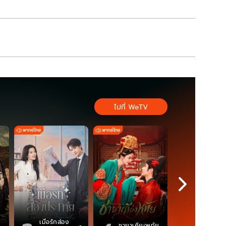
ไปที่ WeTV
เมื่อรักส่อง
ตำนานจอม
ชายาเคียงหทัย