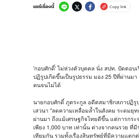
แชร์เรื่องนี้
Copy link
'กอบศักดิ์' ไม่ห่วงตัวบุคคล นั่ง สปท. ปัด
ปฏิรูปเกิดขึ้นเป็นรูปธรรม มอง 25 ปีที่ผ่าน
คนจนไม่ได้
นายกอบศักดิ์ ภูตระกูล อดีตสมาชิกสภาปฏิร
เสวนา "ลดความเหลื่อมล้ำในสังคม ระดมยุทธศา
ผ่านมา ถึงแม้เศรษฐกิจไทยดีขึ้น แต่การกระจาย
เพียง 1,000 บาท เท่านั้น ต่างจากคนรวย ที่ม
เทียมกัน รวมทั้งเรื่องสินทรัพย์ที่มีความแ