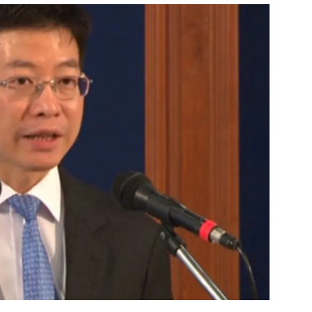
สุขภาพ
ดูทีวี
เที่ยว-กิน
WeTV
Tasteful Thailand
Exclusive
Sanook Choice
นิยาย
ยลได้ที่
ร่วมงานกับเ