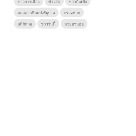
ข่าวการเมือง
ข่าวสด
ข่าวบันเทิง
ผลสลากกินแบ่งรัฐบาล
ตรวจหวย
สถิติหวย
ข่าววันนี้
หวยฮานอย