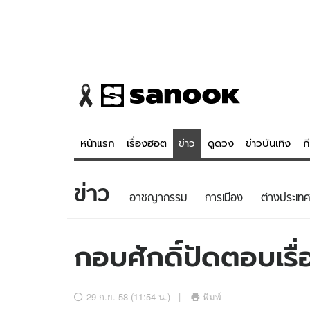
หน้าแรก
เรื่องฮอต
ข่าว
ดูดวง
ข่าวบันเทิง
ก
ข่าว
ข่าว
ดูดวง - 
อาชญากรรม
การเมือง
ต่างประเทศ
เรื่องฮอต
ดูดวง
ข่าว
หวยไทย
กอบศักดิ์ปัดตอบเรื
ข่าวบันเทิง
สถิติหวยไท
ข่าวกีฬา
หวยลาว
29 ก.ย. 58 (11:54 น.)
พิมพ์
ข่าวเศรษฐกิจ