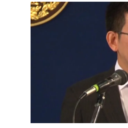
อัปเดตจีน
เช็กข่าวชัวร์
ติดตามสนุกโซเชี
ดาวน์โหลดสนุกแอปฟรี
สงวนลิขสิทธิ์ ©
2569
บริษัท อิมเมจ ฟิวเจอร์ (ประเทศไทย) จำกัด