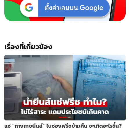
เรื่องที่เกี่ยวข้อง
แช่ "กางเกงยีนส์" ในช่องฟรีซข้ามคืน จะเกิดอะไรขึ้น?