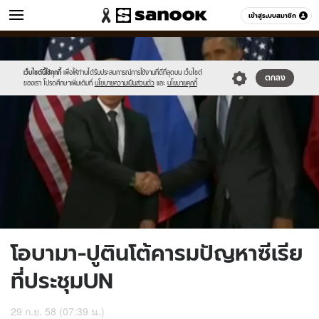
ข่าว
เข้าสู่ระบบสมาชิก
หมวดอื่นๆ
//s.isanook.com/ns/0/ud/374/1873378/648928-
Sanook
//s.isanook.com/sr/0/images/logo-
600
60
01.jpg
new-
sanook.png
เว็บไซต์นี้ใช้คุกกี้
เพื่อให้ท่านได้รับประสบการณ์การใช้งานที่ดีที่สุดบน เว็บไซต์
ตกลง
ของเรา โปรดศึกษาเพิ่มเติมที่
นโยบายความเป็นส่วนตัว
และ
นโยบายคุกกี้
โอบามา-ปูตินโต้คารมปัญหาซีเรีย
ที่ประชุมUN
29 ก.ย. 58 (07:39 น.)