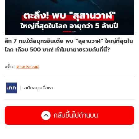
ลึก 7 กม.ใต้สมุทรอินเดีย พบ “สุสานวาฬ” ใหญ่ที่สุดใน
โลก เกือบ 500 ซาก! ทำไมมาตายรวมกันที่นี่?
แท็ก :
ต่างประเทศ
สนับสนุนเนื้อหา
กลับขึ้นไปด้านบน