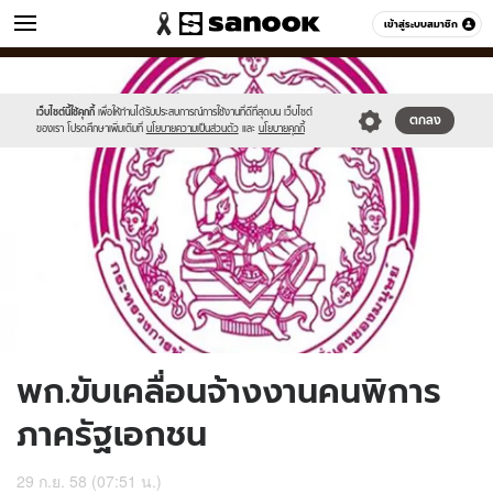
ข่าว
เข้าสู่ระบบสมาชิก
หมวดอื่นๆ
//s.isanook.com/ns/0/ud/374/1873370/648933-
Sanook
//s.isanook.com/sr/0/images/logo-
600
60
01.jpg
new-
sanook.png
เว็บไซต์นี้ใช้คุกกี้
เพื่อให้ท่านได้รับประสบการณ์การใช้งานที่ดีที่สุดบน เว็บไซต์
ตกลง
ของเรา โปรดศึกษาเพิ่มเติมที่
นโยบายความเป็นส่วนตัว
และ
นโยบายคุกกี้
พก.ขับเคลื่อนจ้างงานคนพิการ
ภาครัฐเอกชน
29 ก.ย. 58 (07:51 น.)