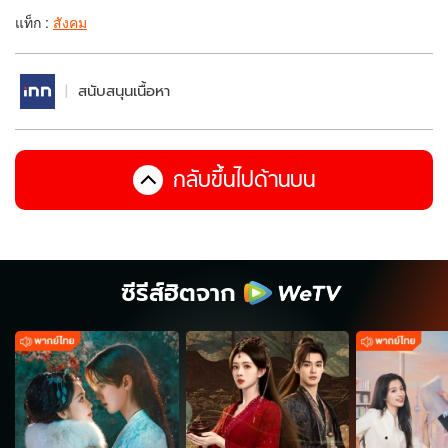
แท็ก :
สังคม
สนับสนุนเนื้อหา
กลับขึ้นไปด้านบน
ซีรีส์ฮิตจาก