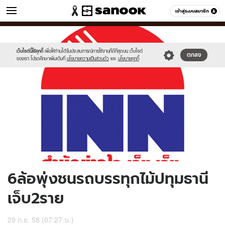
ข่าว
เข้าสู่ระบบสมาชิก
หมวดอื่นๆ
//s.isanook.com/ns/0/ud/374/1873366/648921-
Sanook
//s.isanook.com/sr/0/images/logo-
600
60
01.jpg
new-
sanook.png
เว็บไซต์นี้ใช้คุกกี้
เพื่อให้ท่านได้รับประสบการณ์การใช้งานที่ดีที่สุดบน เว็บไซต์
ตกลง
ของเรา โปรดศึกษาเพิ่มเติมที่
นโยบายความเป็นส่วนตัว
และ
นโยบายคุกกี้
6ล้อพุ่งชนรถบรรทุกไม้ปทุมธานี
เจ็บ2ราย
29 ก.ย. 58 (07:27 น.)