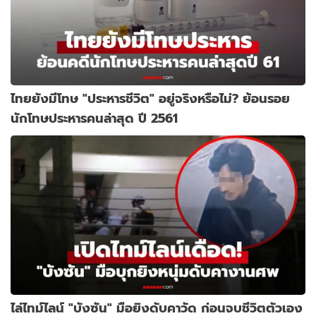
ไทยยังมีโทษ "ประหารชีวิต" อยู่จริงหรือไม่? ย้อนรอย
นักโทษประหารคนล่าสุด ปี 2561
ไล่ไทม์ไลน์ "บังซัน" มือยิงดับคาวัด ก่อนจบชีวิตตัวเอง