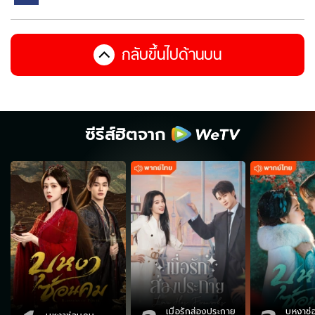
กลับขึ้นไปด้านบน
ซีรีส์ฮิตจาก
เมื่อรักส่องประกาย
บุหงาซ