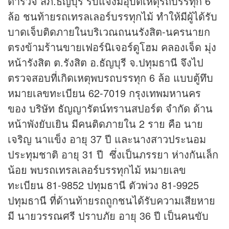
ตำรวจ สภ.ธัญบุรี รับแจ้งมีอุบัติเหตุรถบรรทุก 6
ล้อ ชนท้ายรถเทรลเลอร์บรรทุกไม้ ทำให้มีผู้ได้รับ
บาดเจ็บติดภายในบริเวณถนนรังสิต-นครนายก
ตรงข้ามร้านขายเฟอร์นิเจอร์ดูโฮม คลองเจ็ด มุ่ง
หน้ารังสิต ต.รังสิต อ.ธัญบุรี จ.ปทุมธานี จึงไป
ตรวจสอบที่เกิดเหตุพบรถบรรทุก 6 ล้อ แบบตู้ทึบ
หมายเลขทะเบียน 62-7019 กรุงเทพมหานคร
ของ บริษัท ธัญญารัตน์ทรานสปอร์ต จำกัด ด้าน
หน้าพังยับเยิน มีคนติดภายใน 2 ราย คือ นาย
เจริญ นาแข็ง อายุ 37 ปี และนางสาวประนอม
ประทุมชาติ อายุ 31 ปี ซึ่งเป็นภรรยา ห่างกันเล็ก
น้อย พบรถเทรลเลอร์บรรทุกไม้ หมายเลข
ทะเบียน 81-9852 ปทุมธานี ตัวพ่วง 81-9925
ปทุมธานี ที่ด้านท้ายรถถูกชนได้รับความเสียหาย
มี นายวรรณศรี ปราบภัย อายุ 36 ปี เป็นคนขับ