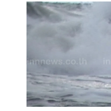
อัปเดตจีน
เช็กข่าวชัวร์
ติดตามสนุกโซเชี
ดาวน์โหลดสนุกแอปฟรี
สงวนลิขสิทธิ์ ©
2569
บริษัท อิมเมจ ฟิวเจอร์ (ประเทศไทย) จำกัด