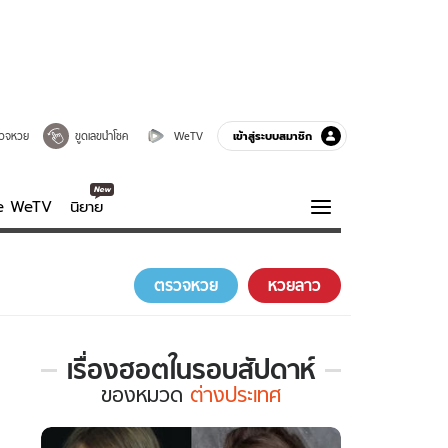
เข้าสู่ระบบสมาชิก
วจหวย
ขูดเลขนำโชค
WeTV
ve WeTV
นิยาย
รบรส
ความรู้รอบตัว
ตรวจหวย
หวยลาว
ฮาวทู
กูรู-รอบรู้
เรื่องฮอตในรอบสัปดาห์
เรื่อง
ของ
หมวด
ต่างประเทศ
ฮอต
ใน
รอบ