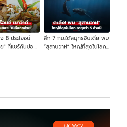
ิง 8 ประโยชน์
ลึก 7 กม.ใต้สมุทรอินเดีย พบ
ย" ที่แชร์กันบ่อย
“สุสานวาฬ” ใหญ่ที่สุดในโลก
-ข้อไหนต้องระวัง?
เกือบ 500 ซาก! ทำไมมาตาย
รวมกันที่นี่?
ไปที่ WeTV