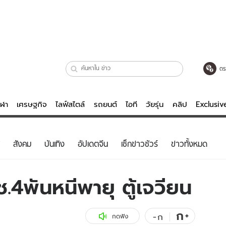
ตร
ีฬา
เศรษฐกิจ
ไลฟ์สไตล์
รถยนต์
ไอที
วัยรุ่น
คลิป
Exclusi
ตรวจหวย
ไลฟ์สไตล์
บันเทิงค
สังคม
บันเทิง
อัปเดตจีน
เช็กข่าวชัวร์
ข่าวทั้งหมด
ผู้หญิง
หนัง-ละคร
ผู้ชาย
เพลง
.4พันหนีพายุ ตู้เจวียน
ย
วัยรุ่น
เกมส์
ไอที
คลิป
ก
+
-
ก
กดฟัง
รถยนต์
พอดแคสต์