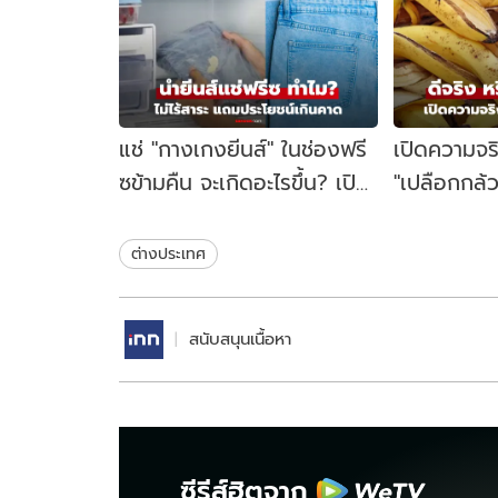
แช่ "กางเกงยีนส์" ในช่องฟรี
เปิดความจร
ซข้ามคืน จะเกิดอะไรขึ้น? เปิด
"เปลือกกล้ว
เคล็ดลับสายเดนิม ประโยชน์
ข้อไหนจริง
เกินคาด
ต่างประเทศ
สนับสนุนเนื้อหา
ซีรีส์ฮิตจาก