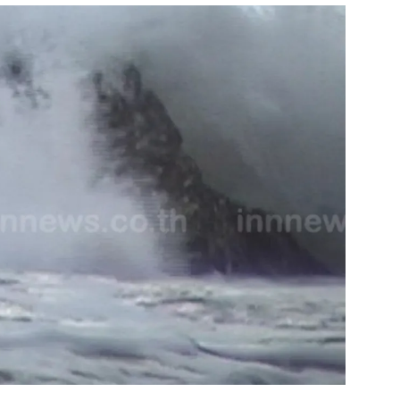
สุขภาพ
ดูทีวี
เที่ยว-กิน
WeTV
Tasteful Thailand
Exclusive
Sanook Choice
นิยาย
ยลได้ที่
ร่วมงานกับเ