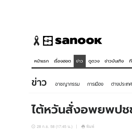
หน้าแรก
เรื่องฮอต
ข่าว
ดูดวง
ข่าวบันเทิง
ก
ข่าว
ข่าว
ดูดวง - 
อาชญากรรม
การเมือง
ต่างประเทศ
เรื่องฮอต
ดูดวง
ข่าว
หวยไทย
ไต้หวันสั่งอพยพปชช
ข่าวบันเทิง
สถิติหวยไท
ข่าวกีฬา
หวยลาว
28 ก.ย. 58 (17:45 น.)
พิมพ์
ข่าวเศรษฐกิจ