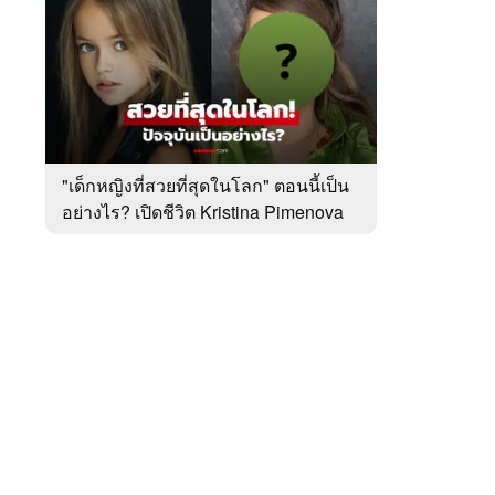
สัปดาห์
ของ
หมวด
ต่าง
 WeTV
ประเทศ
"เด็กหญิงที่สวยที่สุดในโลก" ตอนนี้เป็น
อย่างไร? เปิดชีวิต Kristina Pimenova
ติดต่อโฆษณา
ในวัย 20 ปี
tencentthbd
sales@tencent.co.th
รา
ร้องเรียนเนื้อหาไม่เหมาะสม
แนะนำติชม แจ้งปัญหาการใช้งาน