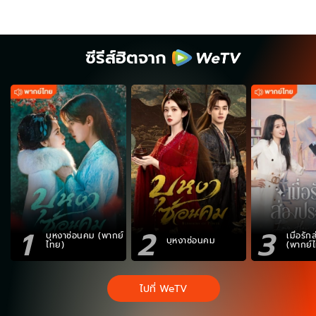
ซีรีส์ฮิตจาก
1
2
3
บุหงาซ่อนคม (พากย์
เมื่อรั
บุหงาซ่อนคม
ไทย)
(พากย์
ไปที่ WeTV