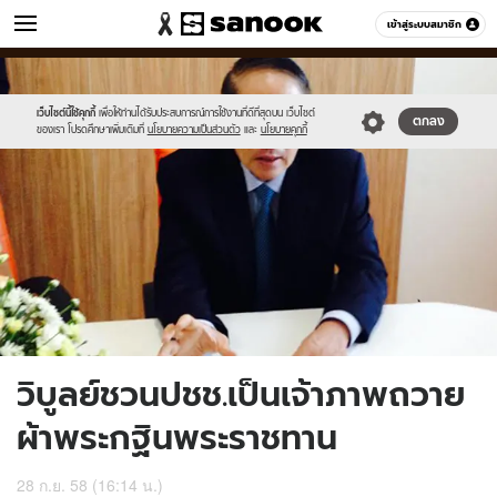
ข่าว
เข้าสู่ระบบสมาชิก
หมวดอื่นๆ
//s.isanook.com/ns/0/ud/374/1873198/648829-
Sanook
//s.isanook.com/sr/0/images/logo-
600
60
01.jpg
new-
sanook.png
เว็บไซต์นี้ใช้คุกกี้
เพื่อให้ท่านได้รับประสบการณ์การใช้งานที่ดีที่สุดบน เว็บไซต์
ตกลง
ของเรา โปรดศึกษาเพิ่มเติมที่
นโยบายความเป็นส่วนตัว
และ
นโยบายคุกกี้
วิบูลย์ชวนปชช.เป็นเจ้าภาพถวาย
ผ้าพระกฐินพระราชทาน
28 ก.ย. 58 (16:14 น.)