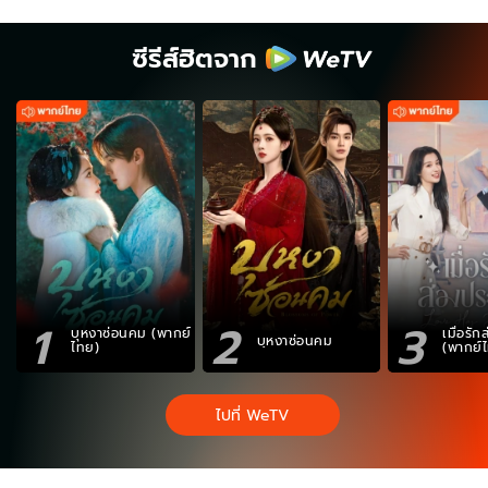
ซีรีส์ฮิตจาก
1
2
3
บุหงาซ่อนคม (พากย์
เมื่อรั
บุหงาซ่อนคม
ไทย)
(พากย์
ไปที่ WeTV