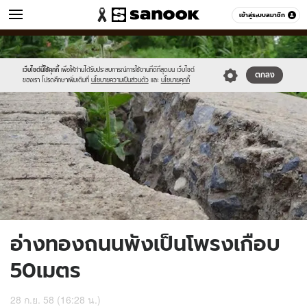
ข่าว
เข้าสู่ระบบสมาชิก
หมวดอื่นๆ
//s.isanook.com/ns/0/ud/374/1873186/648835-
Sanook
//s.isanook.com/sr/0/images/logo-
600
60
01.jpg
new-
sanook.png
เว็บไซต์นี้ใช้คุกกี้
เพื่อให้ท่านได้รับประสบการณ์การใช้งานที่ดีที่สุดบน เว็บไซต์
ตกลง
ของเรา โปรดศึกษาเพิ่มเติมที่
นโยบายความเป็นส่วนตัว
และ
นโยบายคุกกี้
อ่างทองถนนพังเป็นโพรงเกือบ
50เมตร
28 ก.ย. 58 (16:28 น.)