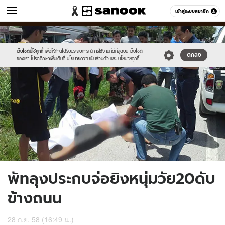
ข่าว
เข้าสู่ระบบสมาชิก
หมวดอื่นๆ
//s.isanook.com/ns/0/ud/374/1873178/648846-
Sanook
//s.isanook.com/sr/0/images/logo-
600
60
01.jpg
new-
sanook.png
เว็บไซต์นี้ใช้คุกกี้
เพื่อให้ท่านได้รับประสบการณ์การใช้งานที่ดีที่สุดบน เว็บไซต์
ตกลง
ของเรา โปรดศึกษาเพิ่มเติมที่
นโยบายความเป็นส่วนตัว
และ
นโยบายคุกกี้
พัทลุงประกบจ่อยิงหนุ่มวัย20ดับ
ข้างถนน
28 ก.ย. 58 (16:49 น.)