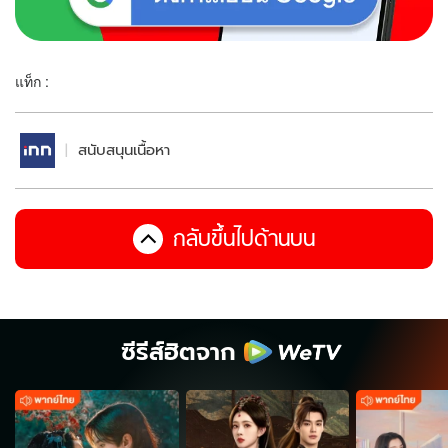
แท็ก :
สนับสนุนเนื้อหา
กลับขึ้นไปด้านบน
ซีรีส์ฮิตจาก