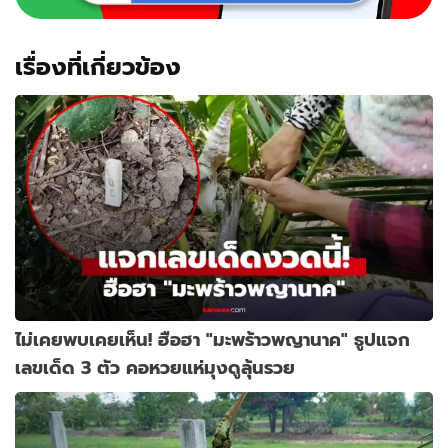
เรื่องที่เกี่ยวข้อง
ไม่เคยพบเคยเห็น! ฮือฮา "มะพร้าวพญานาค" ธูปแจก
เลขเด็ด 3 ตัว คอหวยแห่มุงดูลุ้นรวย