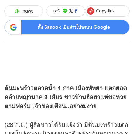
Copy link
แชร์
กดฟัง
ตั้ง Sanook เป็นข่าวโปรดบน Google
ต้นมะพร้าวตลาดน้ำ 4 ภาค เมืองพัทยา แตกยอด
คล้ายพญานาค 3 เศียร ชาวบ้านฮือฮาแห่ขอ
หวย
ตามฟอร์ม เจ้าของเตือน..อย่างมงาย
(28 ก.ย.) ผู้สื่อ
ข่าว
ได้รับแจ้งว่า มีต้นมะพร้าวแตก
ยอดในลักษณะผิดธรรมชาติ คล้ายกับพญานาค 3