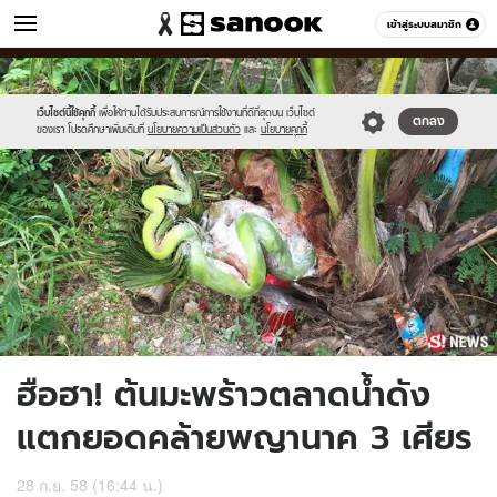
ข่าว
เข้าสู่ระบบสมาชิก
หมวดอื่นๆ
//s.isanook.com/ns/0/ud/374/1873150/news07.jpg
Sanook
//s.isanook.com/sr/0/images/logo-
600
60
new-
sanook.png
เว็บไซต์นี้ใช้คุกกี้
เพื่อให้ท่านได้รับประสบการณ์การใช้งานที่ดีที่สุดบน เว็บไซต์
ตกลง
ของเรา โปรดศึกษาเพิ่มเติมที่
นโยบายความเป็นส่วนตัว
และ
นโยบายคุกกี้
ฮือฮา! ต้นมะพร้าวตลาดน้ำดัง
แตกยอดคล้ายพญานาค 3 เศียร
28 ก.ย. 58 (16:44 น.)