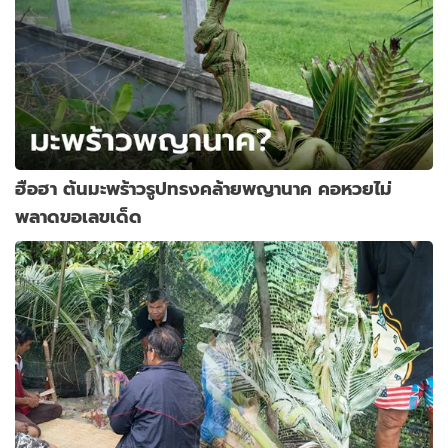
ฮือฮา ต้นมะพร้าวรูปทรงคล้ายพญานาค คอหวยไม่
พลาดขอเลขเด็ด