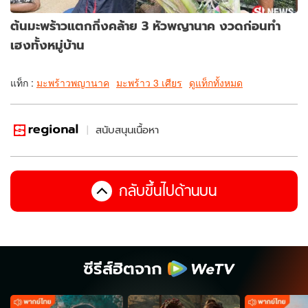
ต้นมะพร้าวแตกกิ่งคล้าย 3 หัวพญานาค งวดก่อนทำ
เฮงทั้งหมู่บ้าน
แท็ก :
มะพร้าวพญานาค
มะพร้าว 3 เศียร
ดูแท็กทั้งหมด
สนับสนุนเนื้อหา
กลับขึ้นไปด้านบน
ซีรีส์ฮิตจาก