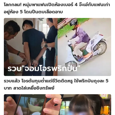
โลกกลม! หนุ่มพาแฟนเปิดห้องเบอร์ 4 จ๊ะเอ๋กับแฟนเก่า
อยู่ห้อง 5 โดนปืนตบเลือดอาบ
รวบแล้ว โจรต้นทุนต่ำแต่ชีวิตติดหรู ใช้พริกป่นถุงละ 5
บาท สาดใส่เหยื่อชิงทรัพย์