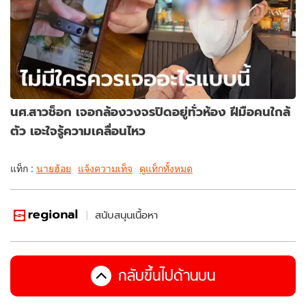
นศ.สาวช็อก เจอกล้องวงจรปิดอยู่ทั่วห้อง ฝีมือคนใกล้
ตัว เอะใจรู้ความเคลื่อนไหว
แท็ก :
นายฮ้อย
แจ้งความเท็จ
ดูแท็กทั้งหมด
สนับสนุนเนื้อหา
กลับขึ้นไปด้านบน