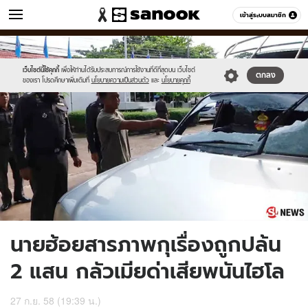
ข่าว
เข้าสู่ระบบสมาชิก
หมวดอื่นๆ
//s.isanook.com/ns/0/ud/374/1872738/59.jpg
Sanook
//s.isanook.com/sr/0/images/logo-
600
60
new-
sanook.png
เว็บไซต์นี้ใช้คุกกี้
เพื่อให้ท่านได้รับประสบการณ์การใช้งานที่ดีที่สุดบน เว็บไซต์
ตกลง
ของเรา โปรดศึกษาเพิ่มเติมที่
นโยบายความเป็นส่วนตัว
และ
นโยบายคุกกี้
นายฮ้อยสารภาพกุเรื่องถูกปล้น
2 แสน กลัวเมียด่าเสียพนันไฮโล
27 ก.ย. 58 (19:39 น.)