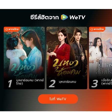
ซีรีส์ฮิตจาก
1
2
3
บุหงาซ่อนคม (พากย์
เมื่อรั
บุหงาซ่อนคม
ไทย)
(พากย์
ไปที่ WeTV