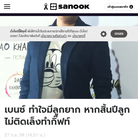
ข่าวบันเทิง
เข้าสู่ระบบสมาชิก
หมวดอื่นๆ
//s.isanook.com/ns/0/ud/374/1872698/648639-
Sanook
//s.isanook.com/sr/0/images/logo-
600
60
01.jpg
new-
sanook.png
เว็บไซต์นี้ใช้คุกกี้
เพื่อให้ท่านได้รับประสบการณ์การใช้งานที่ดีที่สุดบน เว็บไซต์
ตกลง
ของเรา โปรดศึกษาเพิ่มเติมที่
นโยบายความเป็นส่วนตัว
และ
นโยบายคุกกี้
เบนซ์ ทำใจมีลูกยาก หากสิ้นปีลูก
ไม่ติดเล็งทำกิ๊ฟท์
27 ก.ย. 58 (16:21 น.)