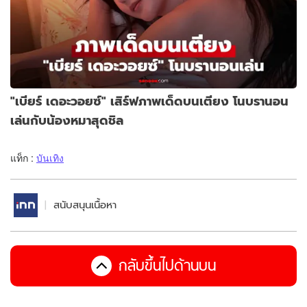
"เบียร์ เดอะวอยซ์" เสิร์ฟภาพเด็ดบนเตียง โนบรานอน
เล่นกับน้องหมาสุดชิล
แท็ก :
บันเทิง
สนับสนุนเนื้อหา
กลับขึ้นไปด้านบน