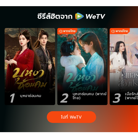
ซีรีส์ฮิตจาก
1
2
3
บุหงาซ่อนคม (พากย์
เมื่อรั
บุหงาซ่อนคม
ไทย)
(พากย์
ไปที่ WeTV