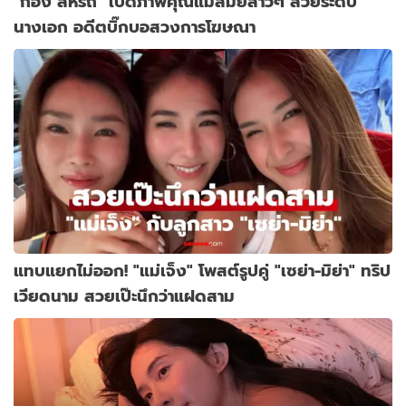
"ก้อง สหรัถ" เปิดภาพคุณแม่สมัยสาวๆ สวยระดับ
นางเอก อดีตบิ๊กบอสวงการโฆษณา
แทบแยกไม่ออก! "แม่เจ็ง" โพสต์รูปคู่ "เซย่า-มิย่า" ทริป
เวียดนาม สวยเป๊ะนึกว่าแฝดสาม