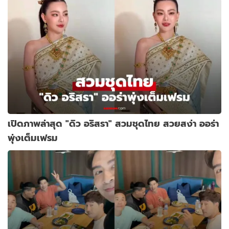
เปิดภาพล่าสุด "ดิว อริสรา" สวมชุดไทย สวยสง่า ออร่า
พุ่งเต็มเฟรม