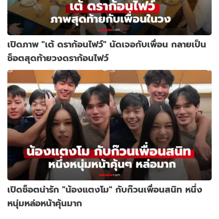
เปิดภาพ "เต้ ดราก้อนไฟว์" นัดเจอกับเพื่อน กลายเป็น
ช็อตสุดท้ายวงดราก้อนไฟว์
เปิดช็อตน่ารัก "น้องแตงโม" กับก๊วนเพื่อนสนิท หนึ่ง
หนุ่มหล่อหน้าคุ้นมาก