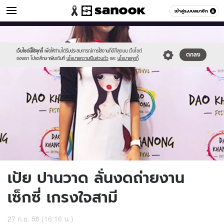
ข่าวบันเทิง
เข้าสู่ระบบสมาชิก
หมวดอื่นๆ
//s.isanook.com/ns/0/ud/374/1872678/648635-
Sanook
//s.isanook.com/sr/0/images/logo-
600
60
01.jpg
new-
sanook.png
เว็บไซต์นี้ใช้คุกกี้
เพื่อให้ท่านได้รับประสบการณ์การใช้งานที่ดีที่สุดบน เว็บไซต์
ตกลง
ของเรา โปรดศึกษาเพิ่มเติมที่
นโยบายความเป็นส่วนตัว
และ
นโยบายคุกกี้
เป้ย ปานวาด ลั่นงดถ่ายงาน
เซ็กซี่ เกรงใจสามี
27 ก.ย. 58 (16:16 น.)