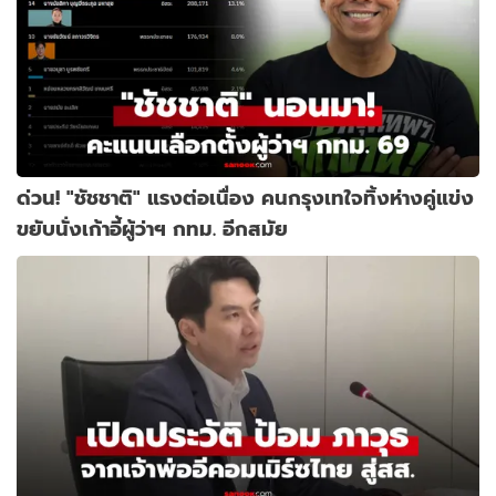
ด่วน! "ชัชชาติ" แรงต่อเนื่อง คนกรุงเทใจทิ้งห่างคู่แข่ง
ขยับนั่งเก้าอี้ผู้ว่าฯ กทม. อีกสมัย