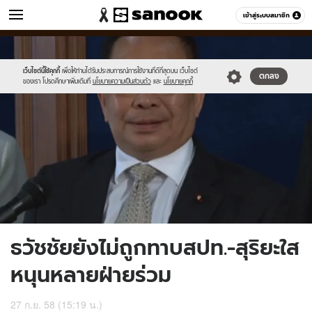
ข่าว
เข้าสู่ระบบสมาชิก
หมวดอื่นๆ
//s.isanook.com/ns/0/ud/374/1872642/648622-
Sanook
//s.isanook.com/sr/0/images/logo-
600
60
01.jpg
new-
sanook.png
เว็บไซต์นี้ใช้คุกกี้
เพื่อให้ท่านได้รับประสบการณ์การใช้งานที่ดีที่สุดบน เว็บไซต์
ตกลง
ของเรา โปรดศึกษาเพิ่มเติมที่
นโยบายความเป็นส่วนตัว
และ
นโยบายคุกกี้
ธวัชชัยยังไม่ถูกทาบสปท.-สุริยะใส
หนุนหลายฝ่ายร่วม
27 ก.ย. 58 (15:19 น.)