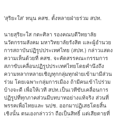
'สุริยะใส' หนุน คสช. ตั้งหลายฝ่ายร่วม สปท.
นายสุริยะใส กตะศิลา รองคณบดีวิทยาลัย
นวัตกรรมสังคม มหาวิทยาลัยรังสิต และผู้อำนวย
การสถาบันปฏิรูปประเทศไทย (สปท.) กล่าวแสดง
ความเห็นด้วยที่ คสช. จะคัดสรรคณะกรรมการ
สภาขับเคลื่อนปฏิรูปประเทศไทยโดยคำนึงถึง
ความหลากหลายเชิญทุกกลุ่มทุกฝ่ายเข้ามามีส่วน
ร่วม โดยเฉพาะกลุ่มการเมือง ถ้ามีคนเข้าไปร่วม
บ้างจะดี เพื่อให้เวที สปท.เป็นเวทีขับเคลื่อนการ
ปฏิรูปที่ทุกภาคส่วนมีบทบาทอย่างแท้จริง ส่วนที่
พรรคเพื่อไทยและ นปช. ออกมาปฏิเสธโดยสิ้น
เชิงนั้น ตนเองกล่าวว่า ถือเป็นสิทธิ์ แต่เสียดายที่