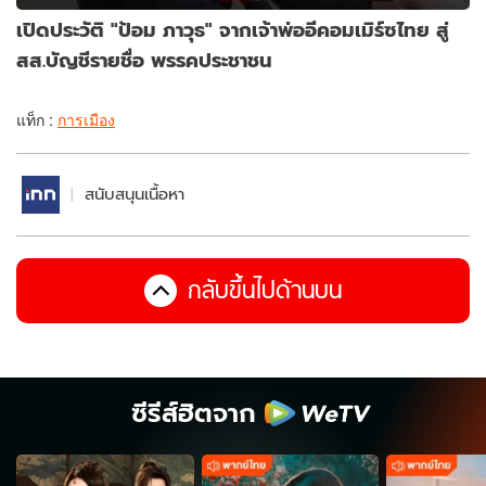
เปิดประวัติ "ป้อม ภาวุธ" จากเจ้าพ่ออีคอมเมิร์ซไทย สู่
สส.บัญชีรายชื่อ พรรคประชาชน
แท็ก :
การเมือง
สนับสนุนเนื้อหา
กลับขึ้นไปด้านบน
ซีรีส์ฮิตจาก