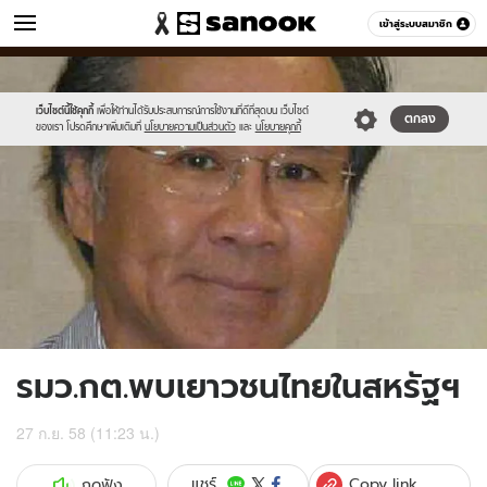
ข่าว
เข้าสู่ระบบสมาชิก
หมวดอื่นๆ
//s.isanook.com/ns/0/ud/374/1872522/648576-
Sanook
//s.isanook.com/sr/0/images/logo-
600
60
01.jpg
new-
sanook.png
เว็บไซต์นี้ใช้คุกกี้
เพื่อให้ท่านได้รับประสบการณ์การใช้งานที่ดีที่สุดบน เว็บไซต์
ตกลง
ของเรา โปรดศึกษาเพิ่มเติมที่
นโยบายความเป็นส่วนตัว
และ
นโยบายคุกกี้
รมว.กต.พบเยาวชนไทยในสหรัฐฯ
27 ก.ย. 58 (11:23 น.)
Copy link
แชร์
กดฟัง