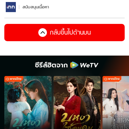
สนับสนุนเนื้อหา
กลับขึ้นไปด้านบน
ซีรีส์ฮิตจาก