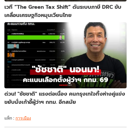
เวที “The Green Tax Shift” ดันระบบภาษี DRC ขับ
เคลื่อนเศรษฐกิจหมุนเวียนไทย
ด่วน! "ชัชชาติ" แรงต่อเนื่อง คนกรุงเทใจทิ้งห่างคู่แข่ง
ขยับนั่งเก้าอี้ผู้ว่าฯ กทม. อีกสมัย
แท็ก :
การเมือง