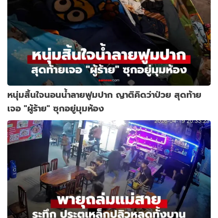
หนุ่มสิ้นใจนอนน้ำลายฟูมปาก ญาติคิดว่าป่วย สุดท้าย
เจอ "ผู้ร้าย" ซุกอยู่มุมห้อง