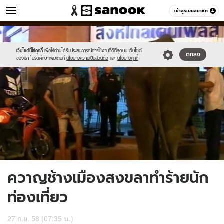
ข่าว
เข้าสู่ระบบสมาชิก
หมวดอื่นๆ
//s.isanook.com/ns/0/ud/374/1872438/dfdgghjk.jpg
Sanook
//s.isanook.com/sr/0/images/logo-
600
60
new-
sanook.png
เว็บไซต์นี้ใช้คุกกี้
เพื่อให้ท่านได้รับประสบการณ์การใช้งานที่ดีที่สุดบน เว็บไซต์
ตกลง
ของเรา โปรดศึกษาเพิ่มเติมที่
นโยบายความเป็นส่วนตัว
และ
นโยบายคุกกี้
ควาญช้างเมืองสงขลาทำร้ายนัก
ท่องเที่ยว
27 ก.ย. 58 (07:35 น.)