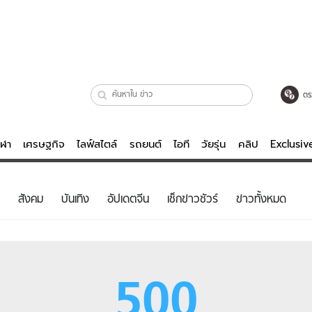
ตร
ีฬา
เศรษฐกิจ
ไลฟ์สไตล์
รถยนต์
ไอที
วัยรุ่น
คลิป
Exclusi
ตรวจหวย
ไลฟ์สไตล์
บันเทิงค
สังคม
บันเทิง
อัปเดตจีน
เช็กข่าวชัวร์
ข่าวทั้งหมด
ผู้หญิง
หนัง-ละคร
ผู้ชาย
เพลง
ย
วัยรุ่น
เกมส์
500
ไอที
คลิป
รถยนต์
พอดแคสต์