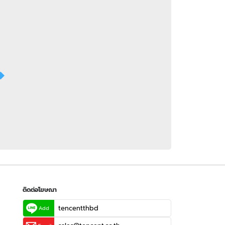
 WeTV
ติดต่อโฆษณา
tencentthbd
sales@tencent.co.th
รา
ร้องเรียนเนื้อหาไม่เหมาะสม
แนะนำติชม แจ้งปัญหาการใช้งาน
ติดต่อโฆษณา
tencentthbd
Add