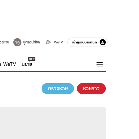
เข้าสู่ระบบสมาชิก
วจหวย
ขูดเลขนำโชค
WeTV
ve WeTV
นิยาย
รบรส
ความรู้รอบตัว
ตรวจหวย
หวยลาว
ฮาวทู
กูรู-รอบรู้