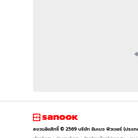
อัปเดตจีน
เช็กข่าวชัวร์
ติดตามสนุกโซเชี
ดาวน์โหลดสนุกแอปฟรี
สงวนลิขสิทธิ์ ©
2569
บริษัท อิมเมจ ฟิวเจอร์ (ประเทศไทย) จำกัด
สงวนลิขสิทธิ์ ©
2569
บริษัท อิมเมจ ฟิวเจอร์ (ประเ