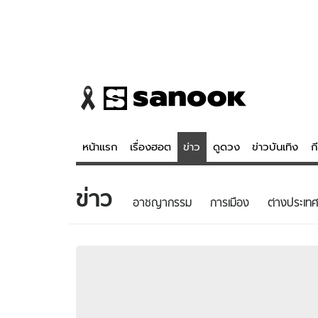
หน้าแรก
เรื่องฮอต
ข่าว
ดูดวง
ข่าวบันเทิง
ก
ข่าว
ข่าว
ดูดวง - 
อาชญากรรม
การเมือง
ต่างประเทศ
เรื่องฮอต
ดูดวง
ข่าว
หวยไทย
ข่าวบันเทิง
สถิติหวยไท
ข่าวกีฬา
หวยลาว
ข่าวเศรษฐกิจ