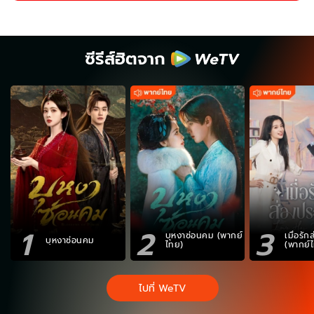
ซีรีส์ฮิตจาก
1
2
3
บุหงาซ่อนคม (พากย์
เมื่อรั
บุหงาซ่อนคม
ไทย)
(พากย์
ไปที่ WeTV