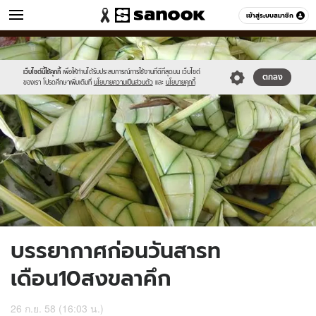
ข่าว
เข้าสู่ระบบสมาชิก
หมวดอื่นๆ
//s.isanook.com/ns/0/ud/374/1872322/648500-
Sanook
//s.isanook.com/sr/0/images/logo-
600
60
01.jpg
new-
sanook.png
เว็บไซต์นี้ใช้คุกกี้
เพื่อให้ท่านได้รับประสบการณ์การใช้งานที่ดีที่สุดบน เว็บไซต์
ตกลง
ของเรา โปรดศึกษาเพิ่มเติมที่
นโยบายความเป็นส่วนตัว
และ
นโยบายคุกกี้
บรรยากาศก่อนวันสารท
เดือน10สงขลาคึก
26 ก.ย. 58 (16:03 น.)