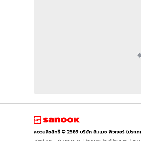
อัปเดตจีน
เช็กข่าวชัวร์
ติดตามสนุกโซเชี
ดาวน์โหลดสนุกแอปฟรี
สงวนลิขสิทธิ์ ©
2569
บริษัท อิมเมจ ฟิวเจอร์ (ประเทศไทย) จำกัด
สงวนลิขสิทธิ์ ©
2569
บริษัท อิมเมจ ฟิวเจอร์ (ประเ