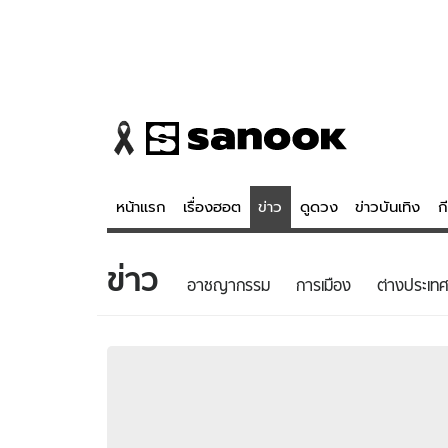
หน้าแรก
เรื่องฮอต
ข่าว
ดูดวง
ข่าวบันเทิง
ก
ข่าว
ข่าว
ดูดวง - 
อาชญากรรม
การเมือง
ต่างประเทศ
เรื่องฮอต
ดูดวง
ข่าว
หวยไทย
ข่าวบันเทิง
สถิติหวยไท
ข่าวกีฬา
หวยลาว
ข่าวเศรษฐกิจ