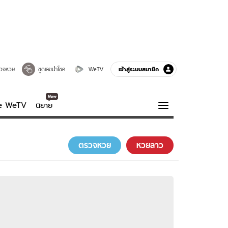
เข้าสู่ระบบสมาชิก
วจหวย
ขูดเลขนำโชค
WeTV
ve WeTV
นิยาย
รบรส
ความรู้รอบตัว
ตรวจหวย
หวยลาว
ฮาวทู
กูรู-รอบรู้