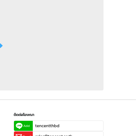
 WeTV
ติดต่อโฆษณา
tencentthbd
sales@tencent.co.th
รา
ร้องเรียนเนื้อหาไม่เหมาะสม
แนะนำติชม แจ้งปัญหาการใช้งาน
ติดต่อโฆษณา
tencentthbd
Add