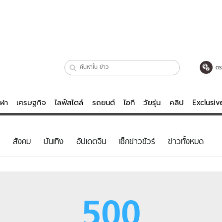
ตร
ีฬา
เศรษฐกิจ
ไลฟ์สไตล์
รถยนต์
ไอที
วัยรุ่น
คลิป
Exclusi
ตรวจหวย
ไลฟ์สไตล์
บันเทิงค
สังคม
บันเทิง
อัปเดตจีน
เช็กข่าวชัวร์
ข่าวทั้งหมด
ผู้หญิง
หนัง-ละคร
ผู้ชาย
เพลง
ย
วัยรุ่น
เกมส์
500
ไอที
คลิป
รถยนต์
พอดแคสต์