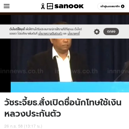
ข่าว
เข้าสู่ระบบสมาชิก
หมวดอื่นๆ
//s.isanook.com/ns/0/ud/374/1872230/648472-
Sanook
//s.isanook.com/sr/0/images/logo-
600
60
02.jpg
new-
sanook.png
เว็บไซต์นี้ใช้คุกกี้
เพื่อให้ท่านได้รับประสบการณ์การใช้งานที่ดีที่สุดบน เว็บไซต์
ตกลง
ของเรา โปรดศึกษาเพิ่มเติมที่
นโยบายความเป็นส่วนตัว
และ
นโยบายคุกกี้
วัชระจี้ยธ.สั่งเปิดชื่อนักโทษใช้เงิน
หลวงประกันตัว
26 ก.ย. 58 (13:17 น.)