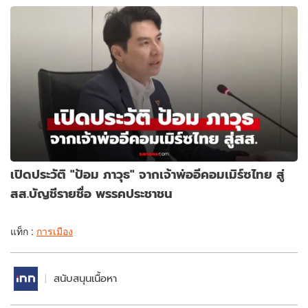
เปิดประวัติ "ป้อม ภาวุธ" จากเจ้าพ่ออีคอมเมิร์ซไทย สู่
สส.บัญชีรายชื่อ พรรคประชาชน
แท็ก :
การเมือง
สนับสนุนเนื้อหา