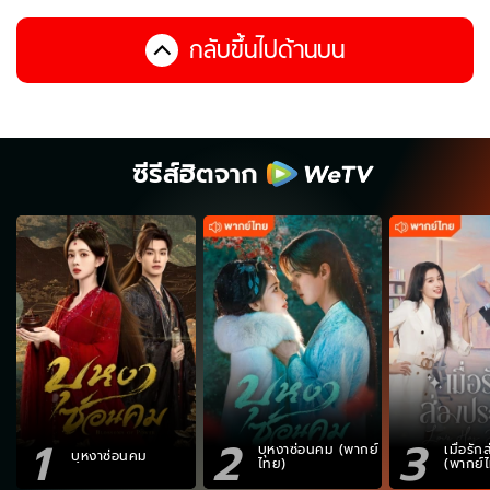
กลับขึ้นไปด้านบน
ซีรีส์ฮิตจาก
1
2
3
บุหงาซ่อนคม (พากย์
เมื่อรั
บุหงาซ่อนคม
ไทย)
(พากย์