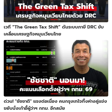
เวที “The Green Tax Shift” ดันระบบภาษี DRC ขับ
เคลื่อนเศรษฐกิจหมุนเวียนไทย
ด่วน! "ชัชชาติ" แรงต่อเนื่อง คนกรุงเทใจทิ้งห่างคู่แข่ง
ขยับนั่งเก้าอี้ผู้ว่าฯ กทม. อีกสมัย